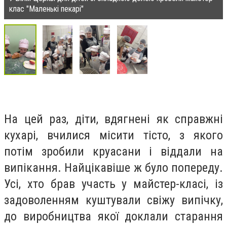
клас "Маленькі пекарі"
На цей раз, діти, вдягнені як справжні
кухарі, вчилися місити тісто, з якого
потім зробили круасани і віддали на
випікання. Найцікавіше ж було попереду.
Усі, хто брав участь у майстер-класі, із
задоволенням куштували свіжу випічку,
до виробництва якої доклали старання