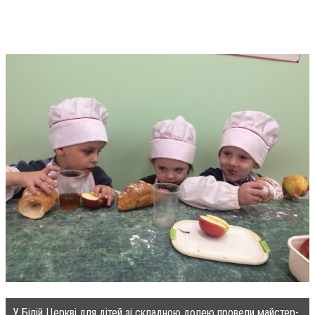
У Білій Церкві для дітей зі складною долею провели майстер-