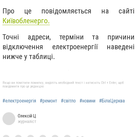
Про це повідомляється на сайті
Київобленерго.
Точні адреси, терміни та причини
відключення електроенергії наведені
нижче у таблиці.
Якщо ви помітили помилку, виділіть необхідний текст і натисніть Ctrl + Enter, щоб
повідомити про це редакцію
#електроенергія
#ремонт
#світло
#новини
#БілаЦерква
Олексій Ц.
журналіст