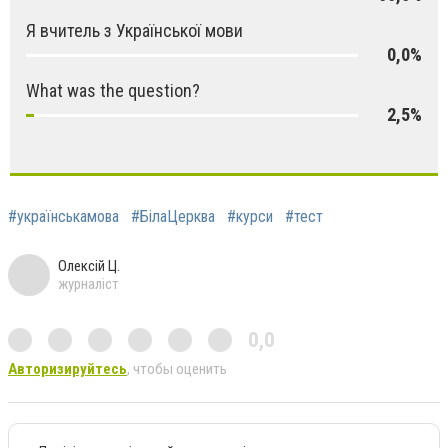
Я вчитель з Української мови
0,0%
What was the question?
2,5%
#українськамова
#БілаЦерква
#курси
#тест
Олексій Ц.
журналіст
0,0
Авторизируйтесь
, чтобы оценить