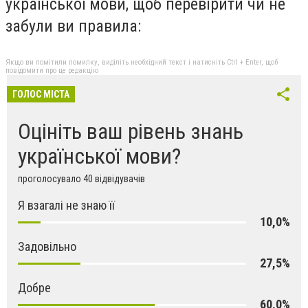
української мови, щоб перевірити чи не
забули ви правила:
Якщо ви помітили помилку, виділіть необхідний текст і натисніть Ctrl + Enter, щоб
повідомити про це редакцію
ГОЛОС МІСТА
Оцініть ваш рівень знань
української мови?
проголосувало 40 відвідувачів
Я взагалі не знаю її
10,0%
Задовільно
27,5%
Добре
60,0%