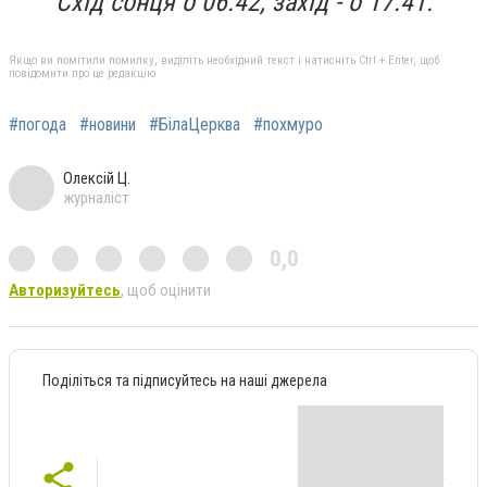
Схід сонця о 06:42, захід - о 17:41.
Якщо ви помітили помилку, виділіть необхідний текст і натисніть Ctrl + Enter, щоб
повідомити про це редакцію
#погода
#новини
#БілаЦерква
#похмуро
Олексій Ц.
журналіст
0,0
Авторизуйтесь
, щоб оцінити
Поділіться та підписуйтесь на наші джерела