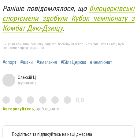
Раніше повідомлялося, що
білоцерківські
спортсмени здобули Кубок чемпіонату з
Комбат Дзю-Дзюцу
.
Якщо ви помітили помилку, виділіть необхідний текст і натисніть Ctrl + Enter, щоб
повідомити про це редакцію
#спорт
#шахи
#змагання
#БілаЦерква
#чемпіонат
Олексій Ц.
журналіст
0,0
Авторизуйтесь
, щоб оцінити
Поділіться та підписуйтесь на наші джерела