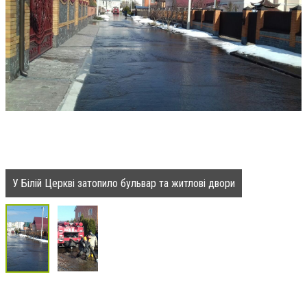
У Білій Церкві затопило бульвар та житлові двори