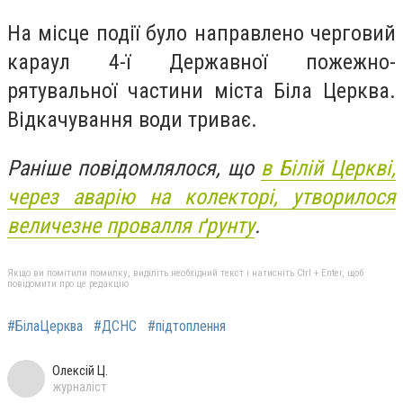
На місце події було направлено черговий
караул 4-ї Державної пожежно-
рятувальної частини міста Біла Церква.
Відкачування води триває.
Раніше повідомлялося, що
в Білій Церкві,
через аварію на колекторі, утворилося
величезне провалля ґрунту
.
Якщо ви помітили помилку, виділіть необхідний текст і натисніть Ctrl + Enter, щоб
повідомити про це редакцію
#БілаЦерква
#ДСНС
#підтоплення
Олексій Ц.
журналіст