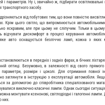
й і параметрів. Ну і, звичайно ж, підбирати освітлювальні
і транспортного засобу.
ідрізняються від побутових тим, що вони повністю висвіт
ах. Крім цього світло, що випромінюється автомобільним
но яскравим, але при цьому не сліпучим. Тільки в цьому
ть відчувати дискомфорт в процесі керування автомобі
-яке авто оснащується безліччю ламп, кожна з яких 
становлюються в передніх і задніх фарах, в бічних ліхтарях
ній оптиці. Безумовно, в залежності від свого прямого
 параметри, розміри і цоколі. Для отримання повної і
но заглянути в інструкцію з експлуатації автомобіля. Якщ
ься за допомогою до співробітника спеціалізованого мага
увалися виключно класичні лампи. Однак сьогодні ситуаці
можна монтувати ксенонові, світлодіодні і галогенні лампи.
 них.