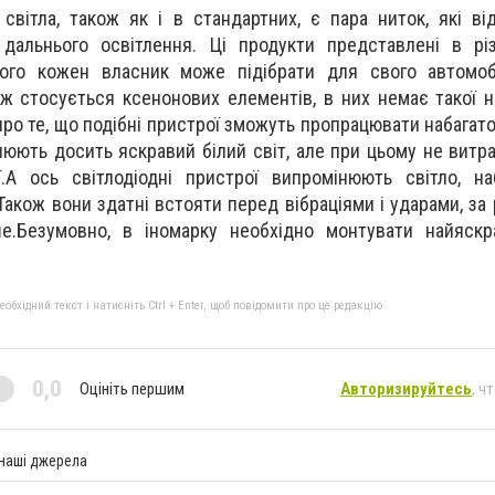
світла, також як і в стандартних, є пара ниток, які ві
 дальнього освітлення. Ці продукти представлені в рі
 чого кожен власник може підібрати для свого автомоб
 ж стосується ксенонових елементів, в них немає такої н
про те, що подібні пристрої зможуть пропрацювати набагат
нюють досить яскравий білий світ, але при цьому не витр
ії.А ось світлодіодні пристрої випромінюють світло, 
Також вони здатні встояти перед вібраціями і ударами, за 
е.Безумовно, в іномарку необхідно монтувати найяскра
бхідний текст і натисніть Ctrl + Enter, щоб повідомити про це редакцію
0,0
Оцініть першим
Авторизируйтесь
, ч
 наші джерела