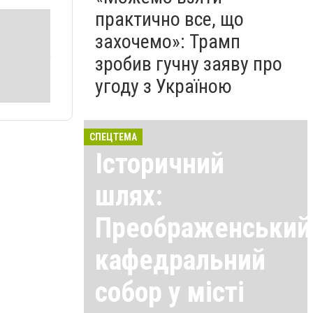
практично все, що
захочемо»: Трамп
зробив гучну заяву про
угоду з Україною
СПЕЦТЕМА
Історичний
шлях:
Преображенський
кафедральний
собор у місті