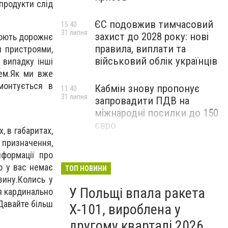
 продукти слід
ЄС подовжив тимчасовий
15:40
31 липня
захист до 2028 року: нові
люють дорожнє
правила, виплати та
и пристроями,
військовий облік українців
 випадку інші
лем.Як ми вже
монтується в
Кабмін знову пропонує
11:40
31 липня
запровадити ПДВ на
міжнародні посилки до 150
євро
, в габаритах,
 призначення,
нформації про
о у вас немає
ТОП НОВИНИ
зину.Колись у
У Польщі впала ракета
я кардинально
 Давайте більш
Х-101, вироблена у
другому кварталі 2026