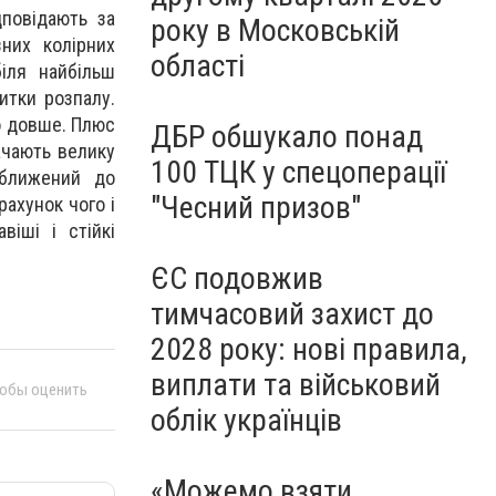
дповідають за
року в Московській
зних колірних
області
іля найбільш
итки розпалу.
о довше. Плюс
ДБР обшукало понад
ачають велику
100 ТЦК у спецоперації
наближений до
"Чесний призов"
рахунок чого і
віші і стійкі
ЄС подовжив
тимчасовий захист до
2028 року: нові правила,
виплати та військовий
тобы оценить
облік українців
«Можемо взяти