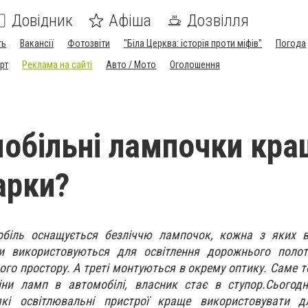
Довідник
Афіша
Дозвілля
ть
Вакансії
Фотозвіти
"Біла Церква: історія проти міфів"
Погода
рт
Реклама на сайті
Авто / Мото
Оголошення
мобільні лампочки кр
арки?
біль оснащується безліччю лампочок, кожна з яких в
и використовуються для освітлення дорожнього полот
ого простору. А треті монтуються в окрему оптику. Саме т
іни ламп в автомобілі, власник стає в ступор.Сьогод
які освітлювальні пристрої краще використовувати д