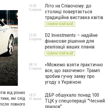
Літо на Співочому: до
15:00
5 серпня
столиці повертається
традиційна виставка квітів
НОВИНИ КОМПАНІЙ
D2 Investments – надійне
13:00
3 серпня
фінансове рішення для
реалізації ваших планів
НОВИНИ КОМПАНІЙ
«Можемо взяти практично
08:14
2 серпня
все, що захочемо»: Трамп
зробив гучну заяву про
угоду з Україною
ів від різних
ДБР обшукало понад 100
18:21
тики, які слід
31 липня
ТЦК у спецоперації "Чесний
після повного
призов"