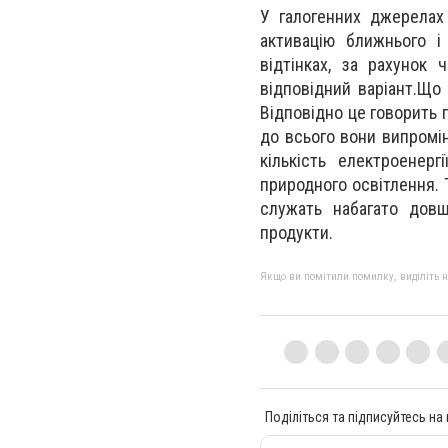
У галогенних джерелах 
активацію ближнього і
відтінках, за рахунок
відповідний варіант.Що
Відповідно це говорить 
до всього вони випромі
кількість електроенерг
природного освітлення. 
служать набагато довш
продукти.
Якщо ви помітили помилку, виділіть нео
Поділіться та підписуйтесь на