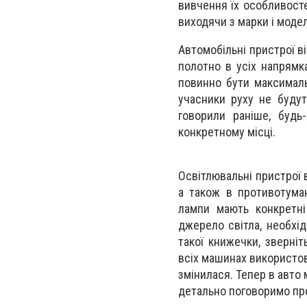
вивчення їх особливосте
виходячи з марки і модел
Автомобільні пристрої в
полотно в усіх напрямк
повинно бути максималь
учасники руху не буду
говорили раніше, будь
конкретному місці.
Освітлювальні пристрої в
а також в противотуман
лампи мають конкретні
джерело світла, необхід
такої книжечки, зверніт
всіх машинах використов
змінилася. Тепер в авто 
детально поговоримо про