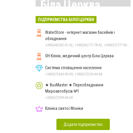
Біла Церква
Всі матеріали тут
ПІДПРИЄМСТВА БІЛОЇ ЦЕРКВИ
WaterStore - інтернет магазин басейнів і
обладнання
+380(44)502-01-02, +380(66)777-78-42, +380(67)777-82-19, +380(67)890-80-80, +380(73)890-80-80, +380(44)502-01-03
ОН Клінік, медичний центр Біла Церква
Система сповіщення населення
+380(67)340-49-59, +380(67)350-44-68
★ BusMaster ★ Переобладнання
Мікроавтобусів №1
+380(67)599-04-04
Клініка святої Моніки
Додати підприємство