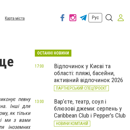
Рус
Карта міста
ОСТАННІ НОВИНИ
аще
Відпочинок у Києві та
17:00
області: пляжі, басейни,
активний відпочинок 2026
ПАРТНЕРСЬКИЙ СПЕЦПРОЄКТ
иконує певну
Вар’єте, театр, соул і
13:00
на. Інші для
блюзові джеми: серпень у
ому, як тільки
Caribbean Club і Pepper's Club
ні ми з вами
НОВИНИ КОМПАНІЙ
ля іноземних