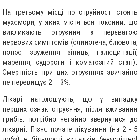
На третьому місці по отруйності стоять
мухомори, у яких містяться токсини, що
викликають отруєння з перевагою
нервових симптомів (слинотеча, блювота,
понос, звуження зіниць, галюцинації,
марення, судороги і коматозний стан).
Смертність при цих отруєннях звичайно
не перевищує 2 – 3%.
Лікарі наголошують, що у випадку
перших ознак отруєння, після вживання
грибів, потрібно негайно звернутися до
лікарні. Пізно почате лікування (на 2 - 5
добу) в більшості випадків безуспішно!