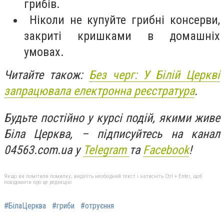
грибів.
Ніколи не купуйте грибні консерви,
закриті кришками в домашніх
умовах.
Читайте також:
Без черг: У Білій Церкві
запрацювала електронна реєстратура
.
Будьте постійно у курсі подій, якими живе
Біла Церква, – підписуйтесь на канал
04563.com.ua у
Telegram
та
Facebook
!
Якщо ви помітили помилку, виділіть необхідний текст і натисніть Ctrl + Enter, щоб
повідомити про це редакцію
#БілаЦерква
#гриби
#отруєння