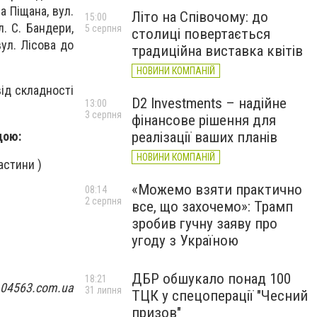
а Піщана, вул.
Літо на Співочому: до
15:00
л. С. Бандери,
5 серпня
столиці повертається
вул. Лісова до
традиційна виставка квітів
НОВИНИ КОМПАНІЙ
ід складності
D2 Investments – надійне
13:00
3 серпня
фінансове рішення для
дою:
реалізації ваших планів
НОВИНИ КОМПАНІЙ
астини )
«Можемо взяти практично
08:14
2 серпня
все, що захочемо»: Трамп
зробив гучну заяву про
угоду з Україною
ДБР обшукало понад 100
18:21
 04563.com.ua
31 липня
ТЦК у спецоперації "Чесний
призов"