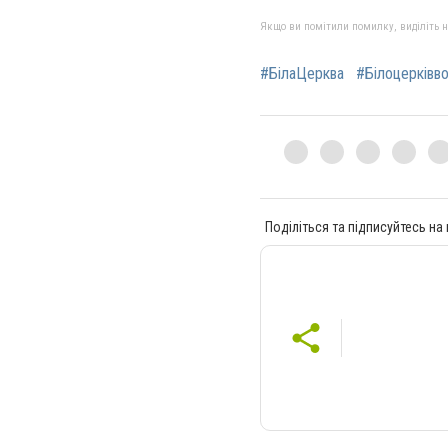
Якщо ви помітили помилку, виділіть нео
#БілаЦерква
#Білоцерківв
Поділіться та підписуйтесь на