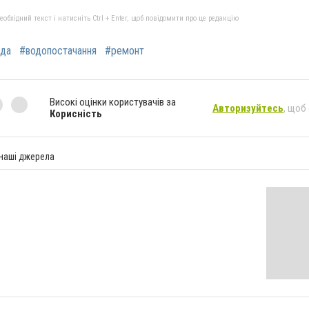
бхідний текст і натисніть Ctrl + Enter, щоб повідомити про це редакцію
ода
#водопостачання
#ремонт
Високі оцінки користувачів за
Авторизуйтесь
, щоб
Корисність
 наші джерела