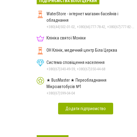
ПІДПРИЄМСТВА БІЛОЇ ЦЕРКВИ
WaterStore - інтернет магазин басейнів і
обладнання
+380(44)502-01-02, +380(66)777-78-42, +380(67)777-82-19, +380(67)890-80-80, +380(73)890-80-80, +380(44)502-01-03
Клініка святої Моніки
ОН Клінік, медичний центр Біла Церква
Система сповіщення населення
+380(67)340-49-59, +380(67)350-44-68
★ BusMaster ★ Переобладнання
Мікроавтобусів №1
+380(67)599-04-04
Додати підприємство