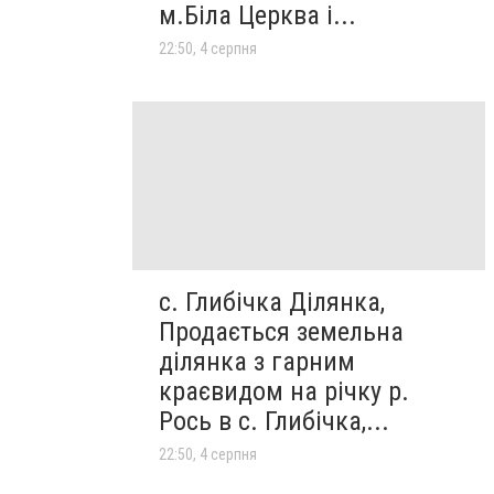
м.Біла Церква і...
22:50, 4 серпня
с. Глибічка Ділянка,
Продається земельна
ділянка з гарним
краєвидом на річку р.
Рось в с. Глибічка,...
22:50, 4 серпня