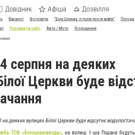
Довідник
Афіша
Дозвілля
ть
Вакансії
Фотозвіти
"Біла Церква: історія проти міфів"
Погода
рт
Реклама на сайті
Авто / Мото
Оголошення
тачання
14 серпня на деяких
Білої Церкви буде відс
ачання
0 на деяких вулицях Білої Церкви буде відсутнє водопостач
ужба ТОВ «Білоцерківвода»
, на вулиці 1-ша Піщана будут