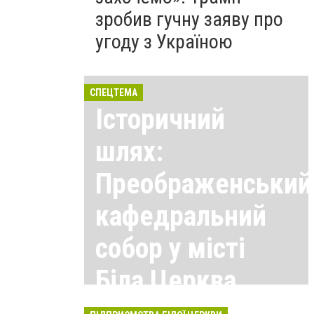
зробив гучну заяву про
угоду з Україною
СПЕЦТЕМА
Історичний
шлях:
Преображенський
кафедральний
собор у місті
Біла Церква
Всі матеріали тут