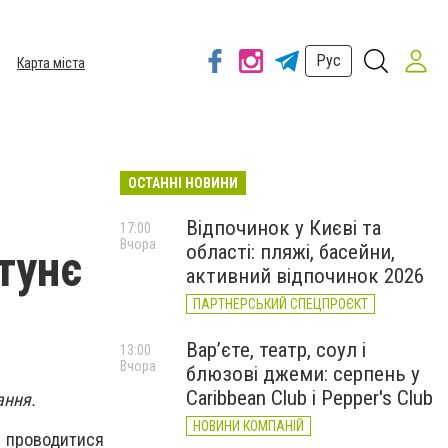
Рус
Карта міста
ОСТАННІ НОВИНИ
Відпочинок у Києві та
17:00
Вчора
області: пляжі, басейни,
тунє
активний відпочинок 2026
ПАРТНЕРСЬКИЙ СПЕЦПРОЄКТ
Вар’єте, театр, соул і
13:00
Вчора
блюзові джеми: серпень у
Caribbean Club і Pepper's Club
ання.
НОВИНИ КОМПАНІЙ
ь проводитися