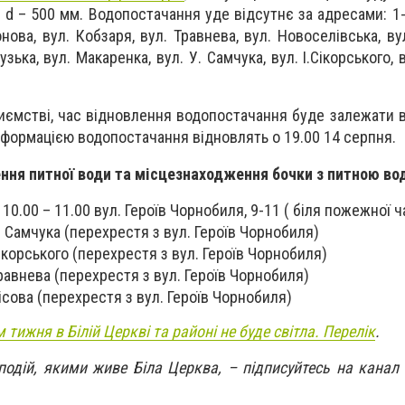
и d – 500 мм. Водопостачання уде відсутнє за адресами: 1-
нова, вул. Кобзаря, вул. Травнева, вул. Новоселівська, ву
узька, вул. Макаренка, вул. У. Самчука, вул. І.Сікорського, 
иємстві, час відновлення водопостачання буде залежати в
нформацією водопостачання відновлять о 19.00 14 серпня.
ення питної води та місцезнаходження бочки з питною во
10.00 – 11.00 вул. Героїв Чорнобиля, 9-11 ( біля пожежної ч
У. Самчука (перехрестя з вул. Героїв Чорнобиля)
Сікорського (перехрестя з вул. Героїв Чорнобиля)
Травнева (перехрестя з вул. Героїв Чорнобиля)
Лісова (перехрестя з вул. Героїв Чорнобиля)
 тижня в Білій Церкві та районі не буде світла. Перелік
.
 подій, якими живе Біла Церква, – підписуйтесь на канал