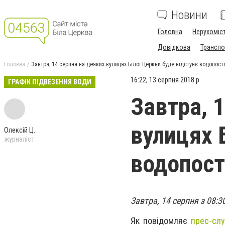
Новини
Головна
Нерухоміс
Довідкова
Транспо
Головна
Завтра, 14 серпня на деяких вулицях Білої Церкви буде відстунє водопос
16:22, 13 серпня 2018 р.
ГРАФІК ПІДВЕЗЕННЯ ВОДИ
Завтра, 
вулицях 
Олексій Ц.
журналіст
водопост
Завтра, 14 серпня з 08:3
Як повідомляє
прес-сл