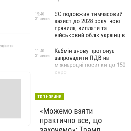
ЄС подовжив тимчасовий
15:40
31 липня
захист до 2028 року: нові
правила, виплати та
військовий облік українців
 оцінити
Кабмін знову пропонує
11:40
31 липня
запровадити ПДВ на
міжнародні посилки до 150
євро
ТОП НОВИНИ
«Можемо взяти
практично все, що
захочемо»: Трамп