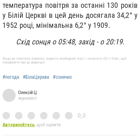
температура повітря за останні 130 років
у Білій Церкві в цей день досягала 34,2° у
1952 році, мінімальна 6,2° у 1909.
Схід сонця о 05:48, захід - о 20:19.
Якщо ви помітили помилку, виділіть необхідний текст і натисніть Ctrl + Enter, щоб
повідомити про це редакцію
#погода
#БілаЦерква
#сонячно
Олексій Ц.
журналіст
0,0
Авторизуйтесь
, щоб оцінити