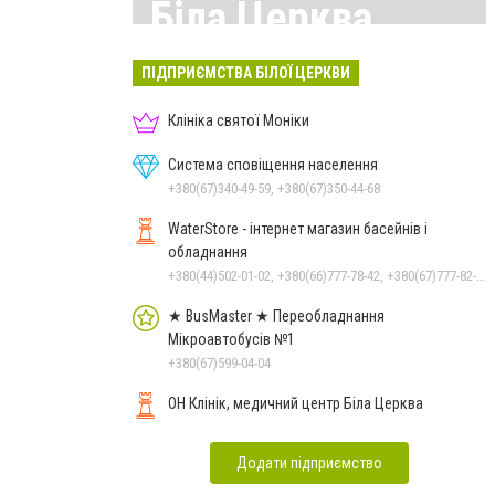
Біла Церква
Всі матеріали тут
ПІДПРИЄМСТВА БІЛОЇ ЦЕРКВИ
Клініка святої Моніки
Система сповіщення населення
+380(67)340-49-59, +380(67)350-44-68
WaterStore - інтернет магазин басейнів і
обладнання
+380(44)502-01-02, +380(66)777-78-42, +380(67)777-82-19, +380(67)890-80-80, +380(73)890-80-80, +380(44)502-01-03
★ BusMaster ★ Переобладнання
Мікроавтобусів №1
+380(67)599-04-04
ОН Клінік, медичний центр Біла Церква
Додати підприємство