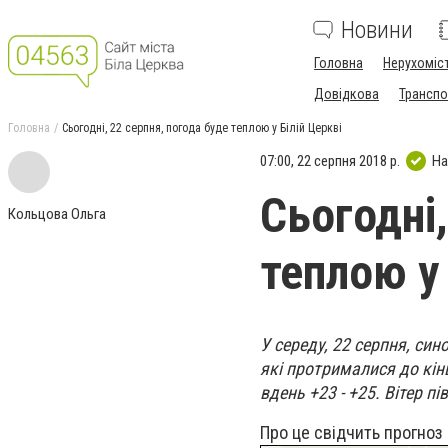
Новини
Головна
Нерухоміс
Довідкова
Транспо
Головна
Сьогодні, 22 серпня, погода буде теплою у Білій Церкві
07:00, 22 серпня 2018 р.
На
Сьогодні,
Кольцова Ольга
теплою у 
У середу, 22 серпня, си
які протрималися до кін
вдень +23 - +25. Вітер пі
Про це свідчить прогноз