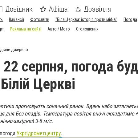
Довідник
Афіша
Дозвілля
ть
Вакансії
Фотозвіти
"Біла Церква: історія проти міфів"
Погода
рт
Реклама на сайті
Авто / Мото
Оголошення
дійне джерело
 22 серпня, погода бу
Білій Церкві
ноптики прогнозують сонячний ранок. В
день небо затягнеть
ця дня
Без опадів. Температура повітря вночі складатиме +1
внічно-західний 3-8 м/с.
 погоди
Укргідрометцентру
.