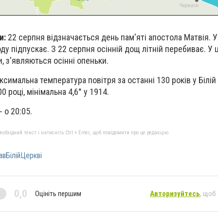
и:
22 серпня відзначається день пам'яті апостола Матвія. 
ду підпускає. З 22 серпня осінній дощ літній перебиває. У 
, з'являються осінні опеньки.
аксимальна температура повітря за останні 130 років у Білій
0 році, мінімальна 4,6° у 1914.
- о 20:05.
бхідний текст і натисніть Ctrl + Enter, щоб повідомити про це редакцію
авБілійЦеркві
0,0
Оцініть першим
Авторизуйтесь
, щоб