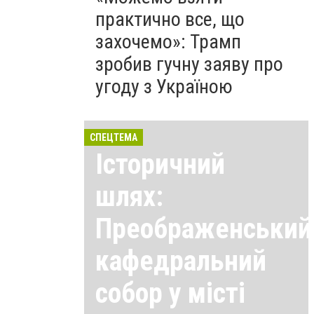
практично все, що
захочемо»: Трамп
зробив гучну заяву про
угоду з Україною
СПЕЦТЕМА
Історичний
шлях:
Преображенський
кафедральний
собор у місті