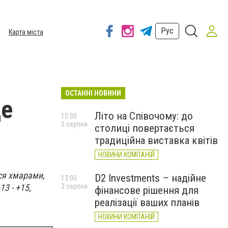
Рус
Карта міста
ОСТАННІ НОВИНИ
де
Літо на Співочому: до
15:00
5 серпня
столиці повертається
традиційна виставка квітів
НОВИНИ КОМПАНІЙ
ся хмарами,
D2 Investments – надійне
13:00
3 - +15,
3 серпня
фінансове рішення для
реалізації ваших планів
НОВИНИ КОМПАНІЙ