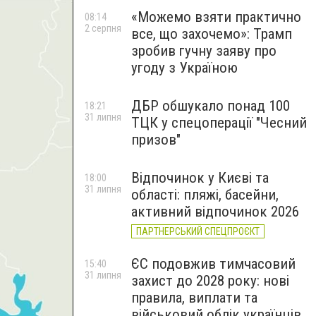
«Можемо взяти практично
08:14
2 серпня
все, що захочемо»: Трамп
зробив гучну заяву про
угоду з Україною
ДБР обшукало понад 100
18:21
31 липня
ТЦК у спецоперації "Чесний
призов"
Відпочинок у Києві та
18:00
31 липня
області: пляжі, басейни,
активний відпочинок 2026
ПАРТНЕРСЬКИЙ СПЕЦПРОЄКТ
ЄС подовжив тимчасовий
15:40
31 липня
захист до 2028 року: нові
правила, виплати та
військовий облік українців