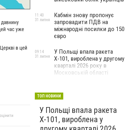
Кабмін знову пропонує
11:40
31 липня
запровадити ПДВ на
У давнину
міжнародні посилки до 150
цей час уже
євро
 Церкві в цей
У Польщі впала ракета
09:14
31 липня
Х-101, вироблена у другому
кварталі 2026 року в
Московській області
ТОП НОВИНИ
У Польщі впала ракета
 оцінити
Х-101, вироблена у
другому кварталі 2026