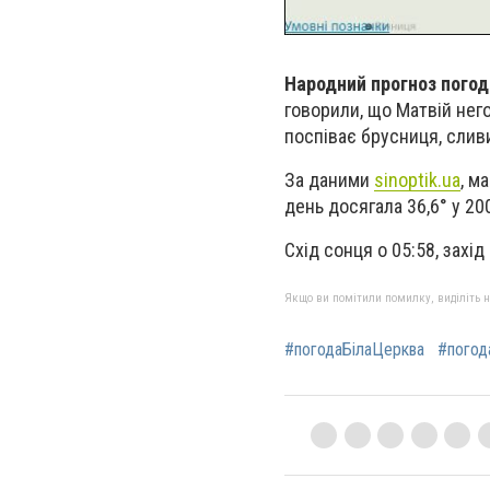
Народний прогноз погод
говорили, що Матвій него
поспіває брусниця, сливи
За даними
sinoptik.ua
, м
день досягала 36,6° у 200
Схід сонця о 05:58, захід 
Якщо ви помітили помилку, виділіть нео
#погодаБілаЦерква
#погод