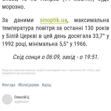
морозно.
За даними
sinoptik.ua
, максимальна
температура повітря за останні 130 років
у Білій Церкві в цей день досягала 33,7° у
1992 році, мінімальна 5,5° у 1966.
Схід сонця о 06:09, захід - о 19:51.
Якщо ви помітили помилку, виділіть необхідний текст і натисніть Ctrl + Enter, щоб
повідомити про це редакцію
#погода
#БілаЦерква
#дощ
Олексій Ц.
журналіст