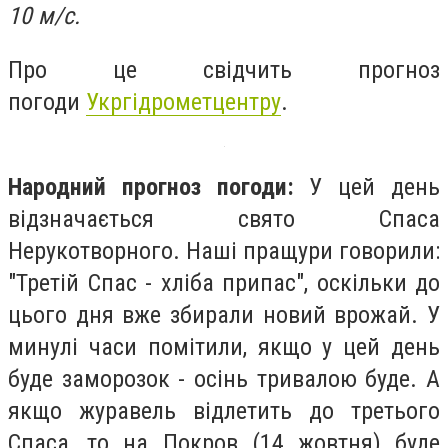
10 м/с.
Про це свідчить прогноз
погоди
Укргідрометцентру
.
Народний прогноз погоди:
У цей день
відзначається свято Спаса
Нерукотворного. Наші пращури говорили:
"Третій Спас - хліба припас", оскільки до
цього дня вже збирали новий врожай. У
минулі часи помітили, якщо у цей день
буде заморозок - осінь тривалою буде. А
якщо журавель відлетить до третього
Спаса, то на Покров (14 жовтня) буде