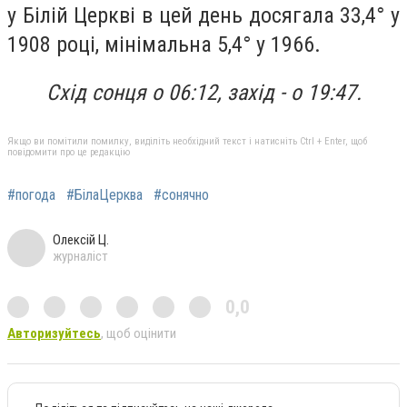
у Білій Церкві в цей день досягала 33,4° у
1908 році, мінімальна 5,4° у 1966.
Схід сонця о 06:12, захід - о 19:47.
Якщо ви помітили помилку, виділіть необхідний текст і натисніть Ctrl + Enter, щоб
повідомити про це редакцію
#погода
#БілаЦерква
#сонячно
Олексій Ц.
журналіст
0,0
Авторизуйтесь
, щоб оцінити