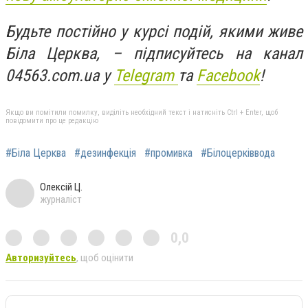
Будьте постійно у курсі подій, якими живе
Біла Церква, – підписуйтесь на канал
04563.com.ua у
Telegram
та
Facebook
!
Якщо ви помітили помилку, виділіть необхідний текст і натисніть Ctrl + Enter, щоб
повідомити про це редакцію
#Біла Церква
#дезинфекція
#промивка
#Білоцерківвода
Олексій Ц.
журналіст
0,0
Авторизуйтесь
, щоб оцінити