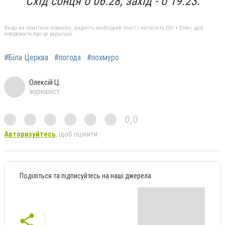
Схід сонця о 06:28, захід - о 19:23.
Якщо ви помітили помилку, виділіть необхідний текст і натисніть Ctrl + Enter, щоб
повідомити про це редакцію
#Біла Церква
#погода
#похмуро
Олексій Ц.
журналіст
0,0
Авторизуйтесь
, щоб оцінити
Поділіться та підписуйтесь на наші джерела