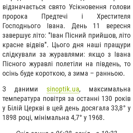
відзначається свято Усікновення голови
пророка Предтечі і Хрестителя
Господнього Івана. День 11 вересня
завершує літо: "Іван Пісний прийшов, літо
красне відвів". Цього дня наші пращури
слідкували за журавлями: якщо з Івана
Пісного журавлі полетіли на південь, то
осінь буде короткою, а зима – ранньою.
З даними
sinoptik.ua
, максимальна
температура повітря за останні 130 років
у Білій Церкві в цей день досягала 33,8° у
1898 році, мінімальна 4,7° у 1968.