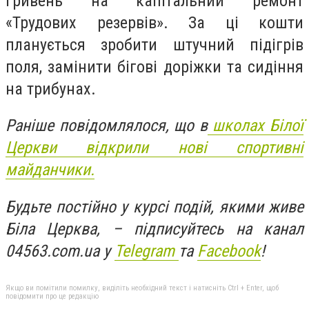
гривень на капітальний ремонт
«Трудових резервів». За ці кошти
планується зробити штучний підігрів
поля, замінити бігові доріжки та сидіння
на трибунах.
Раніше повідомлялося, що в
школах Білої
Церкви відкрили нові спортивні
майданчики.
Будьте постійно у курсі подій, якими живе
Біла Церква, – підписуйтесь на канал
04563.com.ua у
Telegram
та
Facebook
!
Якщо ви помітили помилку, виділіть необхідний текст і натисніть Ctrl + Enter, щоб
повідомити про це редакцію