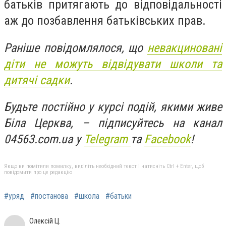
батьків притягають до відповідальності
аж до позбавлення батьківських прав.
Раніше повідомлялося, що
невакциновані
діти не можуть відвідувати школи та
дитячі садки
.
Будьте постійно у курсі подій, якими живе
Біла Церква, – підписуйтесь на канал
04563.com.ua у
Telegram
та
Facebook
!
Якщо ви помітили помилку, виділіть необхідний текст і натисніть Ctrl + Enter, щоб
повідомити про це редакцію
#уряд
#постанова
#школа
#батьки
Олексій Ц.