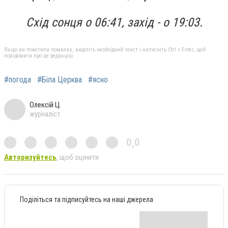
Схід сонця о 06:41, захід - о 19:03.
Якщо ви помітили помилку, виділіть необхідний текст і натисніть Ctrl + Enter, щоб
повідомити про це редакцію
#погода
#Біла Церква
#ясно
Олексій Ц.
журналіст
0,0
Авторизуйтесь
, щоб оцінити
Поділіться та підписуйтесь на наші джерела