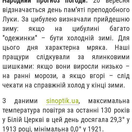
Народний прогноз погоди:
20 вересня
відзначається день пам'яті преподобного
Луки. За цибулею визначали прийдешню
зиму: якщо на цибулині багато
"одежинки" – бути холодній зимі. Для
цього дня характерна мряка. Наші
пращури слідкували за ялинковими
шишками: якщо вони виросли низько –
на ранні морози, а якщо вгорі – слід
чекати на справжній холод у кінці зими.
З даними
sinoptik.ua
, максимальна
температура повітря за останні 130 років
у Білій Церкві в цей день досягала 29,3° у
1913 році, мінімальна 0,0° у 1921.