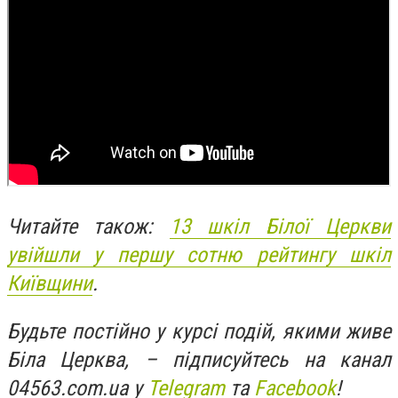
Читайте також:
13 шкіл Білої Церкви
увійшли у першу сотню рейтингу шкіл
Київщини
.
Будьте постійно у курсі подій, якими живе
Біла Церква, – підписуйтесь на канал
04563.com.ua у
Telegram
та
Facebook
!