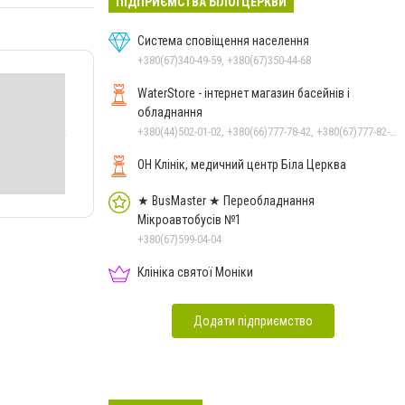
ПІДПРИЄМСТВА БІЛОЇ ЦЕРКВИ
Система сповіщення населення
+380(67)340-49-59, +380(67)350-44-68
WaterStore - інтернет магазин басейнів і
обладнання
+380(44)502-01-02, +380(66)777-78-42, +380(67)777-82-19, +380(67)890-80-80, +380(73)890-80-80, +380(44)502-01-03
ОН Клінік, медичний центр Біла Церква
★ BusMaster ★ Переобладнання
Мікроавтобусів №1
+380(67)599-04-04
Клініка святої Моніки
Додати підприємство