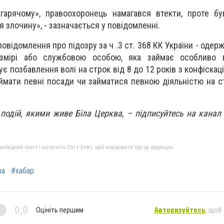
гарячому», правоохоронець намагався втекти, проте бу
 злочину», - зазначається у повідомленні.
овідомлення про підозру за ч .3 ст. 368 КК України - одер
змірі або службовою особою, яка займає особливо в
є позбавлення волі на строк від 8 до 12 років з конфіскац
ймати певні посади чи займатися певною діяльністю на с
 подій, якими живе Біла Церква, – підписуйтесь на канал
бхідний текст і натисніть Ctrl + Enter, щоб повідомити про це редакцію
ва
#хабар
0,0
Оцініть першим
Авторизуйтесь
, щоб