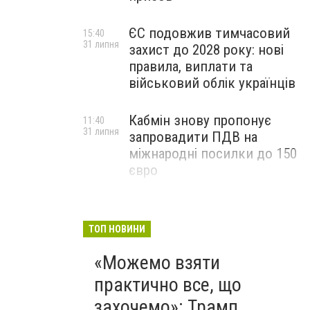
ЄС подовжив тимчасовий
15:40
31 липня
захист до 2028 року: нові
правила, виплати та
військовий облік українців
Кабмін знову пропонує
11:40
31 липня
запровадити ПДВ на
міжнародні посилки до 150
євро
ТОП НОВИНИ
«Можемо взяти
практично все, що
захочемо»: Трамп