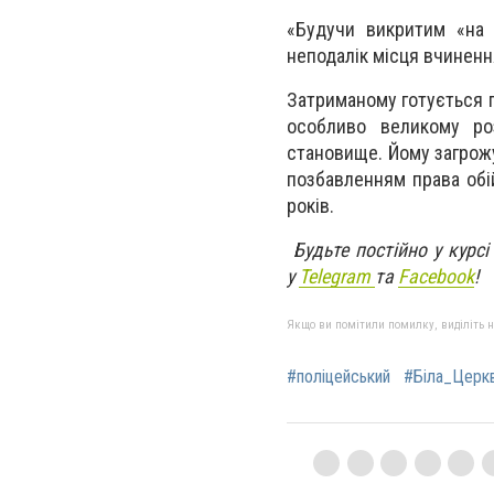
«Будучи викритим «на 
неподалік місця вчинення
Затриманому готується п
особливо великому ро
становище. Йому загрожу
позбавленням права обі
років.
Будьте постійно у курсі
у
Telegram
та
Facebook
!
Якщо ви помітили помилку, виділіть нео
#поліцейський
#Біла_Церк