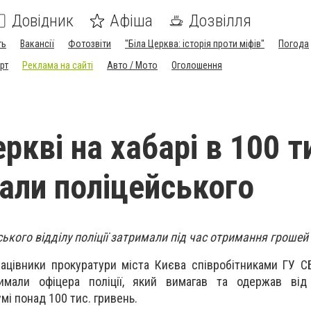
Довідник
Афіша
Дозвілля
ть
Вакансії
Фотозвіти
"Біла Церква: історія проти міфів"
Погода
рт
Реклама на сайті
Авто / Мото
Оголошення
еркві на хабарі в 100 т
мали поліцейського
ького відділу поліції затримали під час отримання грошей
рацівники прокуратури міста Києва співробітниками ГУ С
римали офіцера поліції, який вимагав та одержав від
мі понад 100 тис. гривень.