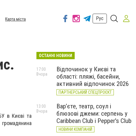
Рус
Карта міста
ОСТАННІ НОВИНИ
ис.
Відпочинок у Києві та
17:00
Вчора
області: пляжі, басейни,
активний відпочинок 2026
ПАРТНЕРСЬКИЙ СПЕЦПРОЄКТ
Вар’єте, театр, соул і
13:00
Вчора
блюзові джеми: серпень у
БУ в Києві та
Caribbean Club і Pepper's Club
 громадянина
НОВИНИ КОМПАНІЙ