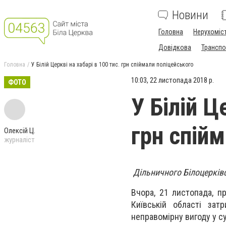
Новини
Головна
Нерухоміс
Довідкова
Транспо
Головна
У Білій Церкві на хабарі в 100 тис. грн спіймали поліцейського
10:03, 22 листопада 2018 р.
ФОТО
У Білій Ц
грн спій
Олексій Ц.
журналіст
Дільничного Білоцерківс
Вчора, 21 листопада, п
Київській області зат
неправомірну вигоду у су