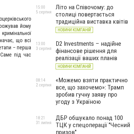
Літо на Співочому: до
15:00
5 серпня
столиці повертається
оцерківського
традиційна виставка квітів
грожував йому
НОВИНИ КОМПАНІЙ
кримінальної
начає, що всі
D2 Investments – надійне
13:00
етапи – перша
3 серпня
фінансове рішення для
 Саме під час
реалізації ваших планів
НОВИНИ КОМПАНІЙ
«Можемо взяти практично
08:14
2 серпня
все, що захочемо»: Трамп
зробив гучну заяву про
угоду з Україною
ДБР обшукало понад 100
18:21
31 липня
ТЦК у спецоперації "Чесний
призов"