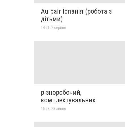
Au pair Іспанія (робота з
дітьми)
14:51, 2 серпня
різноробочий,
комплектувальник
16:28, 28 липня