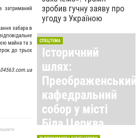
зробив гучну заяву про
в затриманий
угоду з Україною
жання хабара в
ідповідальне
СПЕЦТЕМА
ією майна та з
Історичний
трок до трьох
шлях:
 04563.com.ua
Преображенський
кафедральний
собор у місті
Біла Церква
 оцінити
Всі матеріали тут