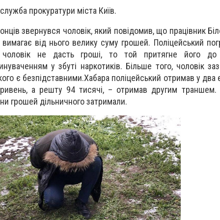
служба прокуратури міста Київ.
нців звернувся чоловік, який повідомив, що працівник Біл
и вимагає від нього велику суму грошей. Поліцейський по
чоловік не дасть гроші, то той притягне його до 
инуваченням у збуті наркотиків. Більше того, чоловік заз
ого є безпідставними.Хабара поліцейський отримав у два 
ривень, а решту 94 тисячі, – отримав другим траншем.
ни грошей дільничного затримали.