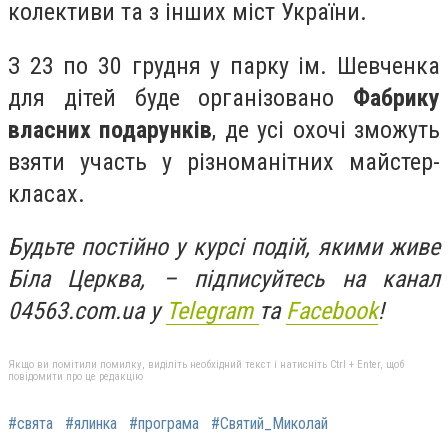
колективи та з інших міст України.
З 23 по 30 грудня у парку ім. Шевченка
для дітей буде організовано
Фабрику
власних подарунків
, де усі охочі зможуть
взяти участь у різноманітних майстер-
класах.
Будьте постійно у курсі подій, якими живе
Біла Церква, – підписуйтесь на канал
04563.com.ua у
Telegram
та
Facebo
ok
!
Якщо ви помітили помилку, виділіть необхідний текст і натисніть Ctrl + Enter, щоб
повідомити про це редакцію
#свята
#ялинка
#програма
#Святий_Миколай