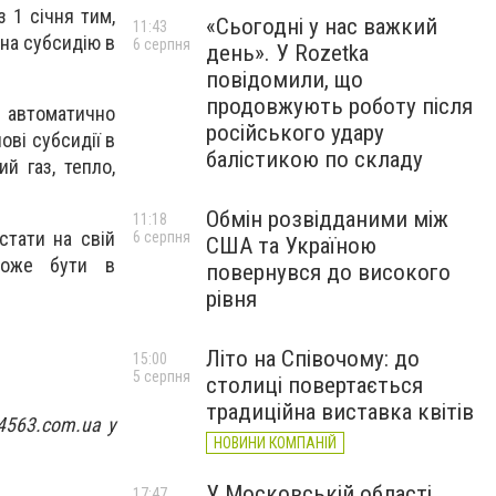
з 1 січня тим,
«Сьогодні у нас важкий
11:43
 на субсидію в
6 серпня
день». У Rozetka
повідомили, що
продовжують роботу після
автоматично
російського удару
ові субсидії в
балістикою по складу
й газ, тепло,
Обмін розвідданими між
11:18
стати на свій
6 серпня
США та Україною
може бути в
повернувся до високого
рівня
Літо на Співочому: до
15:00
5 серпня
столиці повертається
традиційна виставка квітів
04563.com.ua у
НОВИНИ КОМПАНІЙ
У Московській області
17:47