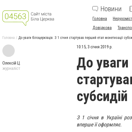
Новини
Головна
Нерухоміс
Довідкова
Транспо
Головна
До уваги білоцерківців: З 1 січня стартував перший етап монетизації субс
10:15, 3 січня 2019 р.
До уваги 
Олексій Ц.
журналіст
стартува
субсидій
З 1 січня в Україні ро
вперше її оформляє.