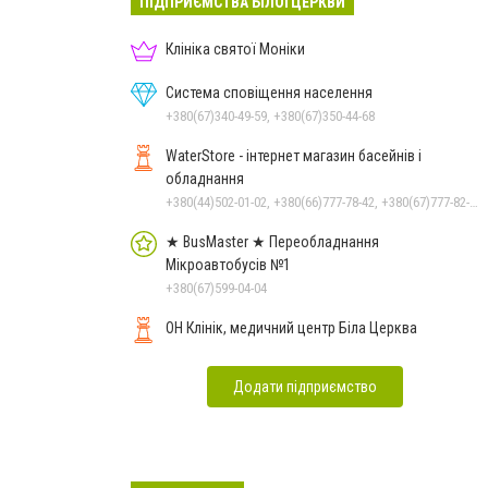
ПІДПРИЄМСТВА БІЛОЇ ЦЕРКВИ
Клініка святої Моніки
Система сповіщення населення
+380(67)340-49-59, +380(67)350-44-68
WaterStore - інтернет магазин басейнів і
обладнання
+380(44)502-01-02, +380(66)777-78-42, +380(67)777-82-19, +380(67)890-80-80, +380(73)890-80-80, +380(44)502-01-03
★ BusMaster ★ Переобладнання
Мікроавтобусів №1
+380(67)599-04-04
ОН Клінік, медичний центр Біла Церква
Додати підприємство