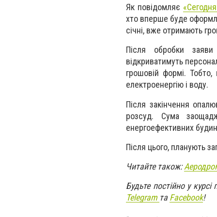
Як повідомляє
«Сегодня
хто вперше буде оформлю
січні, вже отримають гро
Після обробки заяви
відкриватимуть персонал
грошовій формі. Тобто,
електроенергію і воду.
Після закінчення опалю
розсуд. Сума заощад
енергоефективних будин
Після цього, планують з
Читайте також:
Аеродром
Будьте постійно у курсі
Telegram
та
Facebo
ok
!