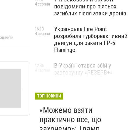
4 серпня
повідомили про п’ятьох
загиблих після атаки дронів
Українська Fire Point
16:13
4 серпня
розробила турбореактивний
 оцінити
двигун для ракети FP-5
Flamingo
В Україні стався збій у
12:46
4 серпня
застосунку «РЕЗЕРВ+»
ТОП НОВИНИ
«Можемо взяти
практично все, що
захочемо»: Трамп