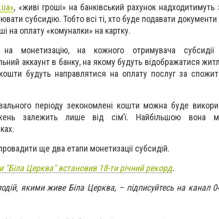
.
ua
»
, «живі гроші» на банківський рахунок надходитимуть 
вати субсидію. Тобто всі ті, хто буде подавати документи
ші на оплату «комуналки» на картку.
 на монетизацію, на кожного отримувача субсидії 
ьний аккаунт в банку, на якому будуть відображатися житл
 кошти будуть направлятися на оплату послуг за спожити
вального періоду зекономлені кошти можна буде викори
жень залежить лише від сім’ї. Найбільшою вона 
ках.
апровадити ще два етапи монетизації субсидій.
 "Біла Церква" встановив 18-ти річний рекорд
.
 подій, якими живе Біла Церква, – підписуйтесь на канал 