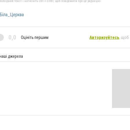
бхідний текст і натисніть Ctrl + Enter, щоб повідомити про це редакцію
Біла_Церква
0,0
Оцініть першим
Авторизуйтесь
, щоб
 наші джерела