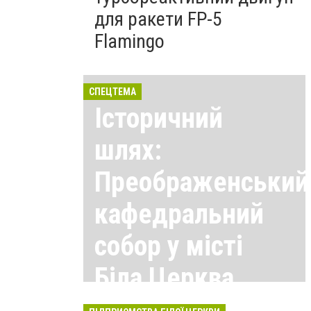
для ракети FP-5
Flamingo
СПЕЦТЕМА
Історичний
шлях:
Преображенський
кафедральний
собор у місті
Біла Церква
Всі матеріали тут