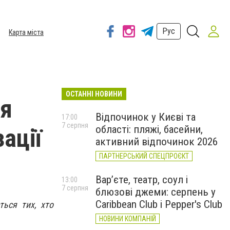
Рус
Карта міста
ОСТАННІ НОВИНИ
ня
Відпочинок у Києві та
17:00
7 серпня
області: пляжі, басейни,
ації
активний відпочинок 2026
ПАРТНЕРСЬКИЙ СПЕЦПРОЄКТ
Вар’єте, театр, соул і
13:00
7 серпня
блюзові джеми: серпень у
Caribbean Club і Pepper's Club
ться тих, хто
НОВИНИ КОМПАНІЙ