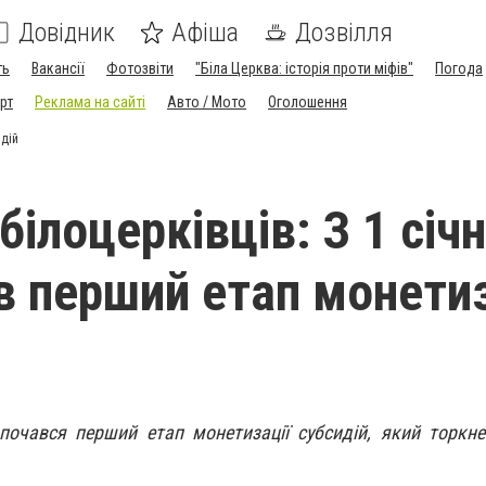
Довідник
Афіша
Дозвілля
ть
Вакансії
Фотозвіти
"Біла Церква: історія проти міфів"
Погода
рт
Реклама на сайті
Авто / Мото
Оголошення
идій
білоцерківців: З 1 січ
в перший етап монетиз
зпочався перший етап монетизації субсидій, який торкне