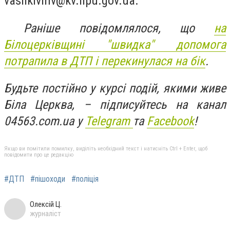
vasilkivmv@kv.npu.gov.ua
.
Раніше повідомлялося, що
на
Білоцерківщині "швидка" допомога
потрапила в ДТП і перекинулася на бік
.
Будьте постійно у курсі подій, якими живе
Біла Церква, – підписуйтесь на канал
04563.com.ua у
Telegram
та
Facebook
!
Якщо ви помітили помилку, виділіть необхідний текст і натисніть Ctrl + Enter, щоб
повідомити про це редакцію
#ДТП
#пішоходи
#поліція
Олексій Ц.
журналіст