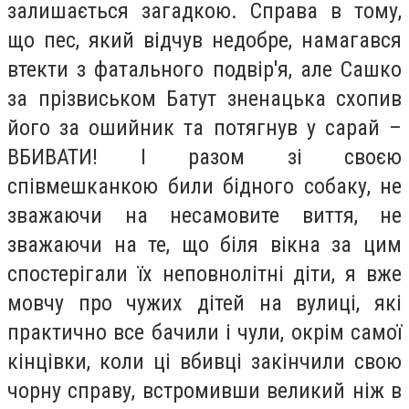
залишається загадкою. Справа в тому,
що пес, який відчув недобре, намагався
втекти з фатального подвір'я, але Сашко
за прізвиськом Батут зненацька схопив
його за ошийник та потягнув у сарай –
ВБИВАТИ! І разом зі своєю
співмешканкою били бідного собаку, не
зважаючи на несамовите виття, не
зважаючи на те, що біля вікна за цим
спостерігали їх неповнолітні діти, я вже
мовчу про чужих дітей на вулиці, які
практично все бачили і чули, окрім самої
кінцівки, коли ці вбивці закінчили свою
чорну справу, встромивши великий ніж в