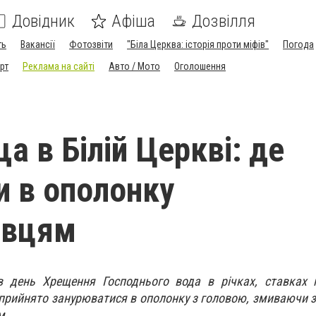
Довідник
Афіша
Дозвілля
ть
Вакансії
Фотозвіти
"Біла Церква: історія проти міфів"
Погода
рт
Реклама на сайті
Авто / Мото
Оголошення
а в Білій Церкві: де
и в ополонку
івцям
в день Хрещення Господнього вода в річках, ставках і
прийнято занурюватися в ополонку з головою, змиваючи з с
м.