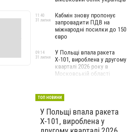
Кабмін знову пропонує
11:40
31 липня
запровадити ПДВ на
міжнародні посилки до 150
євро
У Польщі впала ракета
09:14
31 липня
Х-101, вироблена у другому
кварталі 2026 року в
Московській області
ТОП НОВИНИ
У Польщі впала ракета
Х-101, вироблена у
другому кварталі 2026