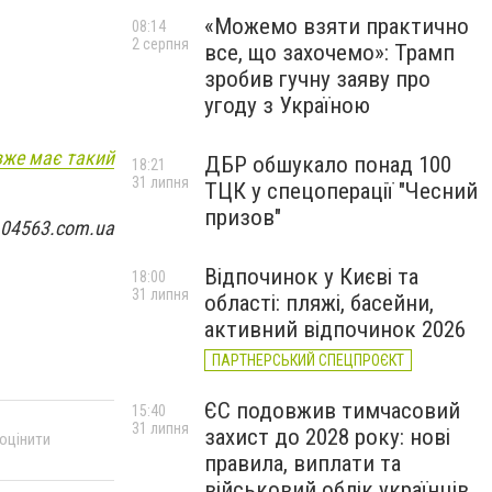
«Можемо взяти практично
08:14
2 серпня
все, що захочемо»: Трамп
зробив гучну заяву про
угоду з Україною
 вже має такий
ДБР обшукало понад 100
18:21
31 липня
ТЦК у спецоперації "Чесний
призов"
 04563.com.ua
Відпочинок у Києві та
18:00
31 липня
області: пляжі, басейни,
активний відпочинок 2026
ПАРТНЕРСЬКИЙ СПЕЦПРОЄКТ
ЄС подовжив тимчасовий
15:40
31 липня
захист до 2028 року: нові
 оцінити
правила, виплати та
військовий облік українців