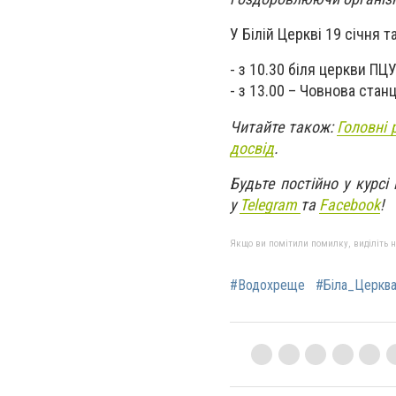
У Білій Церкві 19 січня 
- з 10.30 біля церкви ПЦ
- з 13.00 – Човнова станц
Читайте також:
Головні 
досвід
.
Будьте постійно у курсі
у
Telegram
та
Facebook
!
Якщо ви помітили помилку, виділіть нео
#Водохреще
#Біла_Церкв