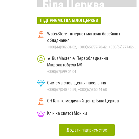
Біла Церква
Всі матеріали тут
ПІДПРИЄМСТВА БІЛОЇ ЦЕРКВИ
WaterStore - інтернет магазин басейнів і
обладнання
+380(44)502-01-02, +380(66)777-78-42, +380(67)777-82-19, +380(67)890-80-80, +380(73)890-80-80, +380(44)502-01-03
★ BusMaster ★ Переобладнання
Мікроавтобусів №1
+380(67)599-04-04
Система сповіщення населення
+380(67)340-49-59, +380(67)350-44-68
ОН Клінік, медичний центр Біла Церква
Клініка святої Моніки
Додати підприємство