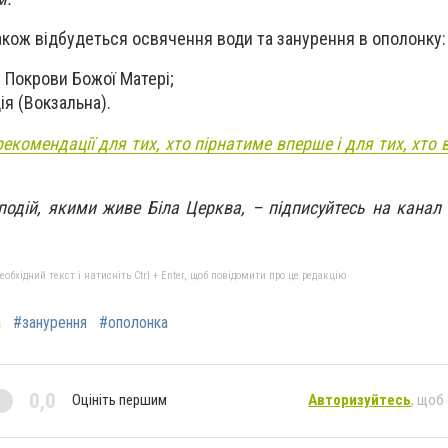
також відбудеться освячення води та занурення в ополонку:
У Покрови Божої Матері;
ія (Вокзальна).
рекомендації для тих, хто пірнатиме вперше і для тих, хто
 подій, якими живе Біла Церква, – підписуйтесь на канал
бхідний текст і натисніть Ctrl + Enter, щоб повідомити про це редакцію
а
#занурення
#ополонка
0,0
Оцініть першим
Авторизуйтесь
, щоб