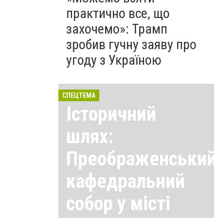
практично все, що
захочемо»: Трамп
зробив гучну заяву про
угоду з Україною
СПЕЦТЕМА
Історичний
шлях:
Преображенський
кафедральний
собор у місті