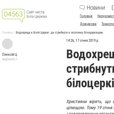
Новини
Головна
Нерухоміс
Довідкова
Транспо
Головна
Водохреща в Білій Церкві: де стрибнути в ополонку білоцерківцям
14:26, 17 січня 2019 р.
Водохрещ
Олексій Ц.
журналіст
стрибнут
білоцерк
Християни вірять, що 
цілющою. Тому 19 січня 
і оздоровлюючи організ