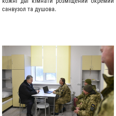
кожні дві кімнати розміщений окремий
санвузол та душова.