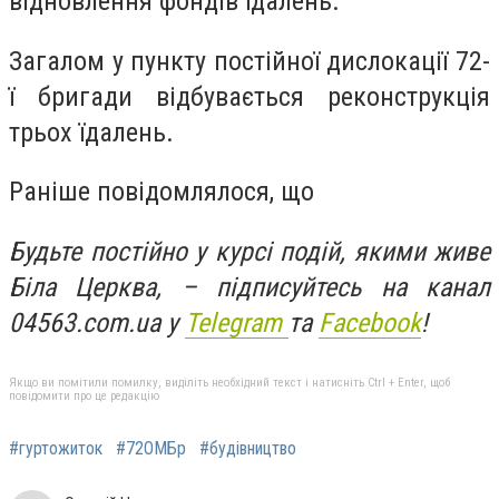
відновлення фондів їдалень.
Загалом у пункту постійної дислокації 72-
ї бригади відбувається реконструкція
трьох їдалень.
Раніше повідомлялося, що
Будьте постійно у курсі подій, якими живе
Біла Церква, – підписуйтесь на канал
04563.com.ua у
Telegram
та
Facebook
!
Якщо ви помітили помилку, виділіть необхідний текст і натисніть Ctrl + Enter, щоб
повідомити про це редакцію
#гуртожиток
#72ОМБр
#будівництво