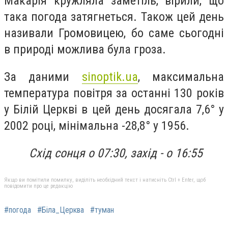
Макарія кружляла заметіль, вірили, що
така погода затягнеться. Також цей день
називали Громовицею, бо саме сьогодні
в природі можлива була гроза.
За даними
sinoptik.ua
, максимальна
температура повітря за останні 130 років
у Білій Церкві в цей день досягала 7,6° у
2002 році, мінімальна -28,8° у 1956.
Схід сонця о 07:30, захід - о 16:5
5
Якщо ви помітили помилку, виділіть необхідний текст і натисніть Ctrl + Enter, щоб
повідомити про це редакцію
#погода
#Біла_Церква
#туман