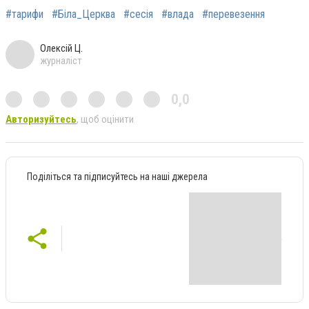
#тарифи
#Біла_Церква
#сесія
#влада
#перевезення
Олексій Ц.
журналіст
0,0
Авторизуйтесь
, щоб оцінити
Поділіться та підписуйтесь на наші джерела