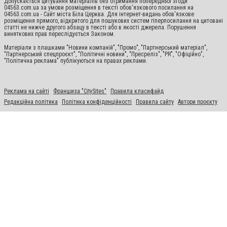
Допускається цитування матеріалів без отримання попередньої згоди
04563.com.ua за умови розміщення в тексті обов'язкового посилання на
04563.com.ua - Сайт міста Біла Церква. Для інтернет-видань обов'язкове
розміщення прямого, відкритого для пошукових систем гіперпосилання на цитовані
статті не нижче другого абзацу в тексті або в якості джерела. Порушення
виняткових прав переслідується Законом.
Матеріали з плашками "Новини компаній", "Промо", "Партнерський матеріал",
"Партнерський спецпроєкт", "Політичні новини", "Пресреліз", "PR", "Офіційно",
"Політична реклама" публікуються на правах реклами.
Реклама на сайті
Франшиза "CitySites"
Правила класифайд
Редакційна політика
Політика конфіденційності
Правила сайту
Автори проєкту