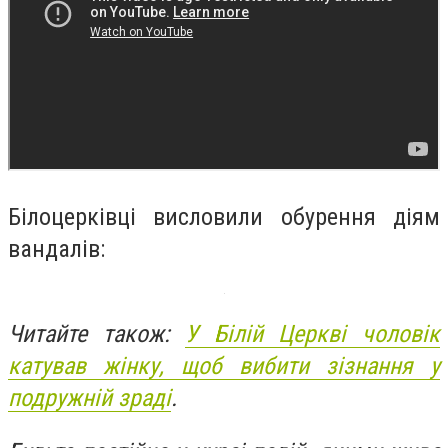
Білоцерківці висловили обурення діям
вандалів:
Читайте також:
У Білій Церкві чоловік
катував жінку, щоб вибити зізнання у
подружній зраді
.