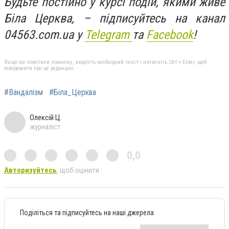
Будьте постійно у курсі подій, якими живе
Біла Церква, – підписуйтесь на канал
04563.com.ua у
Telegram
та
Facebook
!
Якщо ви помітили помилку, виділіть необхідний текст і натисніть Ctrl + Enter, щоб
повідомити про це редакцію
#Вандалізм
#Біла_Церква
Олексій Ц.
журналіст
0,0
Авторизуйтесь
, щоб оцінити
Поділіться та підписуйтесь на наші джерела