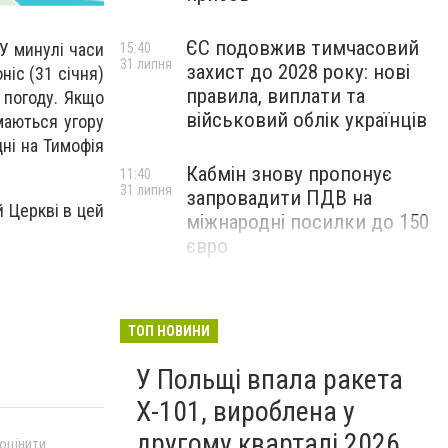
ЄС подовжив тимчасовий
 У минулі часи
15:40
31 липня
захист до 2028 року: нові
ніс (31 січня)
правила, виплати та
 погоду. Якщо
військовий облік українців
ймаються угору
дні на Тимофія
Кабмін знову пропонує
11:40
31 липня
запровадити ПДВ на
й Церкві в цей
міжнародні посилки до 150
євро
ТОП НОВИНИ
У Польщі впала ракета
Х-101, вироблена у
другому кварталі 2026
 оцінити