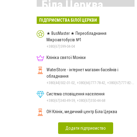
Біла Церква
Всі матеріали тут
ПІДПРИЄМСТВА БІЛОЇ ЦЕРКВИ
★ BusMaster ★ Переобладнання
Мікроавтобусів №1
+380(67)599-04-04
Клініка святої Моніки
WaterStore - інтернет магазин басейнів і
обладнання
+380(44)502-01-02, +380(66)777-78-42, +380(67)777-82-19, +380(67)890-80-80, +380(73)890-80-80, +380(44)502-01-03
Система сповіщення населення
+380(67)340-49-59, +380(67)350-44-68
ОН Клінік, медичний центр Біла Церква
Додати підприємство