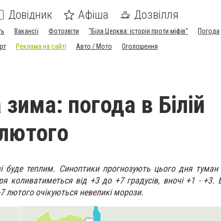
Довідник
Афіша
Дозвілля
ть
Вакансії
Фотозвіти
"Біла Церква: історія проти міфів"
Погода
рт
Реклама на сайті
Авто / Мото
Оголошення
зима: погода в Білій
 лютого
ві буде теплим. Синоптики прогнозують цього дня туман
я коливатиметься від +3 до +7 градусів, вночі +1 - +3. В
6-7 лютого очікуються невеликі морози.