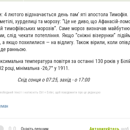
и
: 4 лютого відзначається день пам’ яті апостола Тимофія.
етілі, хурделиці та морозу: “Це не диво, що Афанасій-ломо
ай тимофіївських морозів”. Саме мороз визначав майбутню
ами, слід чекати потепління. Якщо “сніжні візерунки” піді
 а якщо похилилися — на відлигу. Також вірили, коли опів
уде ранньою.
аксимальна температура повітря за останні 130 років у Білі
2 році, мінімальна -26,7° у 1911.
Схід сонця о 07:25, захід - о 17:00
бхідний текст і натисніть Ctrl + Enter, щоб повідомити про це редакцію
уман
0,0
Оцініть першим
Авторизуйтесь
, щоб