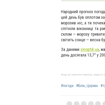
Народний прогноз погод
цей день був оплотом зам
морозив ніс, а ти почек
спітніли віконниці та р
склом — морозу тривати,
світить сонце — весна б
За даними
sinoptik.ua
, м
день досягала 13,7° у 200
Якщо ви помітили помилку, виділіть нео
#погода
#Біла_Церква
#т