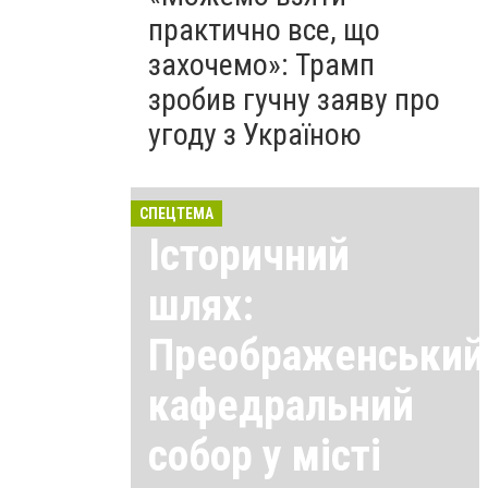
практично все, що
захочемо»: Трамп
зробив гучну заяву про
угоду з Україною
СПЕЦТЕМА
Історичний
шлях:
Преображенський
кафедральний
собор у місті