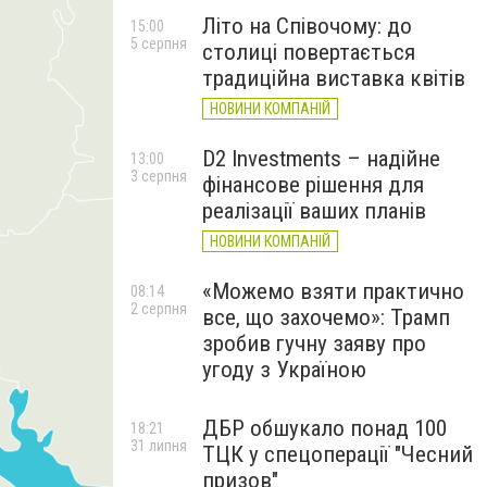
Літо на Співочому: до
15:00
5 серпня
столиці повертається
традиційна виставка квітів
НОВИНИ КОМПАНІЙ
D2 Investments – надійне
13:00
3 серпня
фінансове рішення для
реалізації ваших планів
НОВИНИ КОМПАНІЙ
«Можемо взяти практично
08:14
2 серпня
все, що захочемо»: Трамп
зробив гучну заяву про
угоду з Україною
ДБР обшукало понад 100
18:21
31 липня
ТЦК у спецоперації "Чесний
призов"