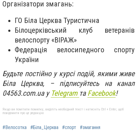
Організатори змагань:
ГО Біла Церква Туристична
Білоцерківський клуб ветеранів
велоспорту «ВІРАЖ»
Федерація велосипедного спорту
України
Будьте постійно у курсі подій, якими живе
Біла Церква, – підписуйтесь на канал
04563.com.ua у
Telegram
та
Facebook
!
Якщо ви помітили помилку, виділіть необхідний текст і натисніть Ctrl + Enter, щоб
повідомити про це редакцію
#Велосотка
#Біла_Церква
#спорт
#змагання