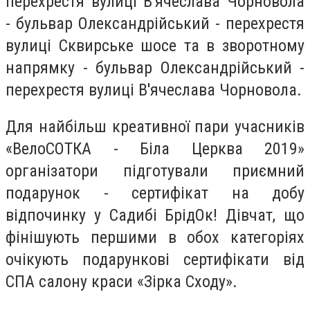
перехрестя вулиці В'ячеслава Чорновола
- бульвар Олександрійський - перехрестя
вулиці Сквирське шосе та в зворотному
напрямку - бульвар Олександрійський -
перехрестя вулиці В'ячеслава Чорновола.
Для найбільш креативної пари учасників
«ВелоСОТКА - Біла Церква 2019»
організатори підготували приємний
подарунок - сертифікат на добу
відпочинку у Садибі БрідОк! Дівчат, що
фінішують першими в обох категоріях
очікують подарункові сертифікати від
СПА салону краси «Зірка Сходу».