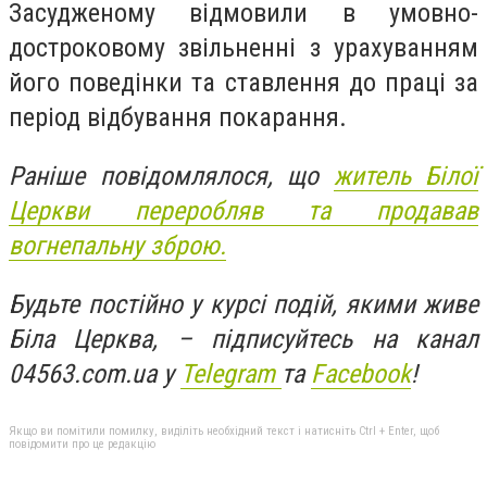
Засудженому відмовили
в умовно-
достроковому звільненні з урахуванням
його поведінки та ставлення до праці за
період відбування покарання
.
Раніше повідомлялося, що
житель Білої
Церкви переробляв та продавав
вогнепальну зброю.
Будьте постійно у курсі подій, якими живе
Біла Церква, – підписуйтесь на канал
04563.com.ua у
Telegram
та
Facebook
!
Якщо ви помітили помилку, виділіть необхідний текст і натисніть Ctrl + Enter, щоб
повідомити про це редакцію