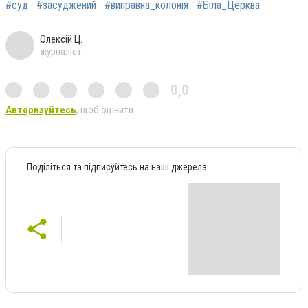
#суд
#засуджений
#виправна_колонія
#Біла_Церква
Олексій Ц.
журналіст
0,0
Авторизуйтесь
, щоб оцінити
Поділіться та підписуйтесь на наші джерела