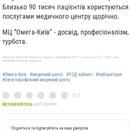
Близько 90 тисяч пацієнтів користуються
послугами медичного центру щорічно.
МЦ "Омега-Київ" - досвід, професіоналізм,
турбота.
Якщо ви помітили помилку, виділіть необхідний текст і натисніть Ctrl + Enter, щоб
повідомити про це редакцію
#Омега-Київ
#медичний центр
#УЗД-кабінет
#лабораторiя
#багатопрофільний медичний центр
0,0
Авторизуйтесь
, щоб оцінити
Поділіться та підписуйтесь на наші джерела