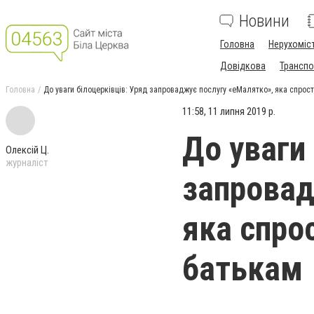
Новини
Головна
Нерухоміс
Довідкова
Транспо
Головна
До уваги білоцерківців: Уряд запроваджує послугу «еМалятко», яка спро
11:58, 11 липня 2019 р.
До уваги 
Олексій Ц.
журналіст
запровад
яка спро
батькам