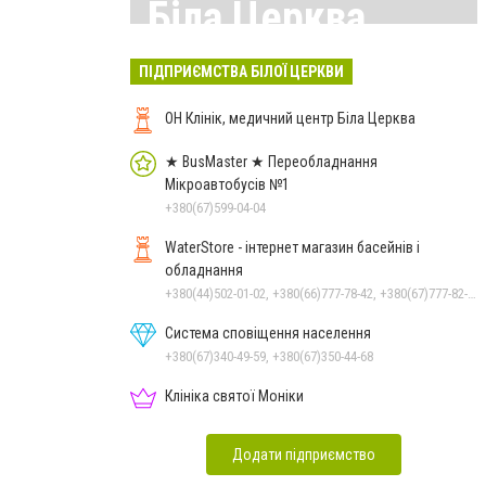
Біла Церква
Всі матеріали тут
ПІДПРИЄМСТВА БІЛОЇ ЦЕРКВИ
ОН Клінік, медичний центр Біла Церква
★ BusMaster ★ Переобладнання
Мікроавтобусів №1
+380(67)599-04-04
WaterStore - інтернет магазин басейнів і
обладнання
+380(44)502-01-02, +380(66)777-78-42, +380(67)777-82-19, +380(67)890-80-80, +380(73)890-80-80, +380(44)502-01-03
Система сповіщення населення
+380(67)340-49-59, +380(67)350-44-68
Клініка святої Моніки
Додати підприємство