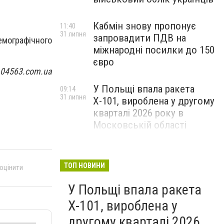
Кабмін знову пропонує
11:40
31 липня
запровадити ПДВ на
емографічного
міжнародні посилки до 150
євро
 04563.com.ua
У Польщі впала ракета
09:14
31 липня
Х-101, вироблена у другому
кварталі 2026 року в
Московській області
ТОП НОВИНИ
 оцінити
У Польщі впала ракета
Х-101, вироблена у
другому кварталі 2026