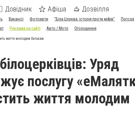
Довідник
Афіша
Дозвілля
ть
Вакансії
Фотозвіти
"Біла Церква: історія проти міфів"
Погода
рт
Реклама на сайті
Авто / Мото
Оголошення
стить життя молодим батькам
білоцерківців: Уряд
жує послугу «еМалятк
стить життя молодим