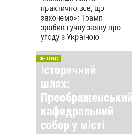
практично все, що
захочемо»: Трамп
зробив гучну заяву про
угоду з Україною
СПЕЦТЕМА
Історичний
шлях:
Преображенський
кафедральний
собор у місті