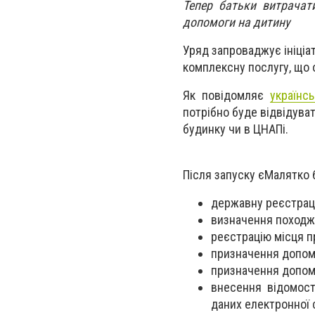
Тепер батьки витрачат
допомоги на дитину
Уряд запроваджує ініціа
комплексну послугу, що о
Як повідомляє
українс
потрібно буде відвідува
будинку чи в ЦНАПі.
Після запуску єМалятко 
державну реєстрац
визначення походж
реєстрацію місця 
призначення допом
призначення допомог
внесення відомост
даних електронної 