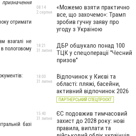
 призначення
«Можемо взяти практично
08:14
2 серпня
все, що захочемо»: Трамп
зробив гучну заяву про
 року отримати
угоду з Україною
ам взагалі не
ДБР обшукало понад 100
18:21
 в пологовому
31 липня
ТЦК у спецоперації "Чесний
призов"
окументів:
Відпочинок у Києві та
18:00
31 липня
області: пляжі, басейни,
активний відпочинок 2026
ПАРТНЕРСЬКИЙ СПЕЦПРОЄКТ
ЄС подовжив тимчасовий
15:40
31 липня
захист до 2028 року: нові
тральній базі
правила, виплати та
військовий облік українців