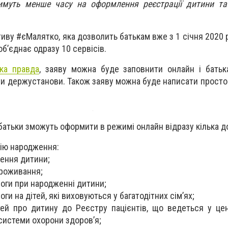
имуть менше часу на оформлення реєстрації дитини та
тиву #єМалятко, яка дозволить батькам вже з 1 січня 2020
б’єднає одразу 10 сервісів.
ька правда
, заяву можна буде заповнити онлайн і батьк
ти держустанови. Також заяву можна буде написати просто
батьки зможуть оформити в режимі онлайн відразу кілька д
ію народження:
ення дитини;
проживання;
оги при народженні дитини;
и на дітей, які виховуються у багатодітних сім’ях;
ей про дитину до Реєстру пацієнтів, що ведеться у цен
системи охорони здоров’я;