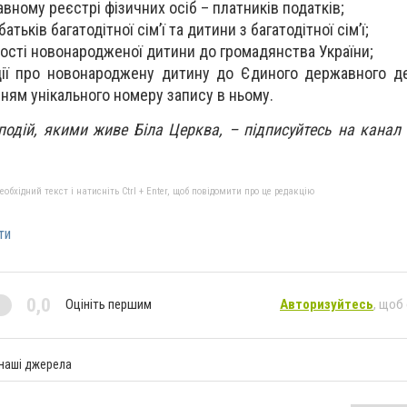
вному реєстрі фізичних осіб – платників податків;
тьків багатодітної сім’ї та дитини з багатодітної сім’ї;
сті новонародженої дитини до громадянства України;
ії про новонароджену дитину до Єдиного державного д
ням унікального номеру запису в ньому.
 подій, якими живе Біла Церква, – підписуйтесь на канал
бхідний текст і натисніть Ctrl + Enter, щоб повідомити про це редакцію
ти
0,0
Оцініть першим
Авторизуйтесь
, щоб
 наші джерела