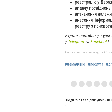
реєстрацію у Держа
видачу посвідчень ба
визначення належно
внесення інформац
реєстру з присвоєн
Будьте постійно у курсі
у
Telegram
та
Facebook
!
Якщо ви помітили помилку, виділіть нео
##єМалятко
#послуга
#ді
Поділіться та підписуйтесь на