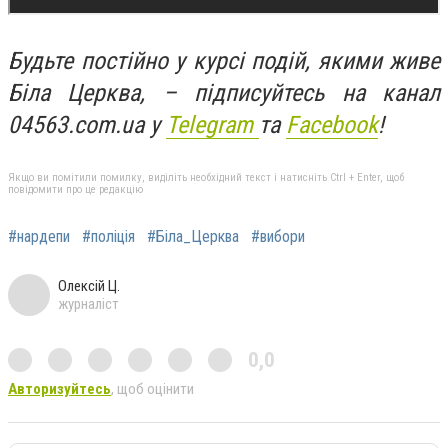
Будьте постійно у курсі подій, якими живе
Біла Церква, – підписуйтесь на канал
04563.com.ua у
Telegram
та
Facebook
!
Якщо ви помітили помилку, виділіть необхідний текст і натисніть Ctrl + Enter, щоб
повідомити про це редакцію
#нардепи
#поліція
#Біла_Церква
#вибори
Олексій Ц.
журналіст
0,0
Авторизуйтесь
, щоб оцінити