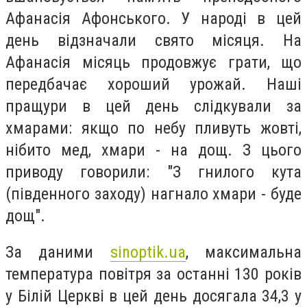
Афанасія Афонського. У народі в цей
день відзначали свято місяця. На
Афанасія місяць продовжує грати, що
передбачає хороший урожай. Наші
пращури в цей день слідкували за
хмарами: якщо по небу пливуть жовті,
нібито мед, хмари - на дощ. З цього
приводу говорили: "З гнилого кута
(південного заходу) нагнало хмари - буде
дощ".
За даними
sinoptik.ua
, максимальна
температура повітря за останні 130 років
у Білій Церкві в цей день досягала 34,
3
у