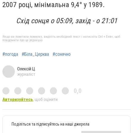
2007 році, мінімальна 9,4° у 1989.
Схід сонця о 05:09, захід - о 21:0
1
Якщо ви помітили помилку, виділіть необхідний текст і натисніть Ctrl + Enter, щоб
повідомити про це редакцію
#погода
#Біла_Церква
#сонячно
Олексій Ц.
журналіст
0,0
Авторизуйтесь
, щоб оцінити
Поділіться та підписуйтесь на наші джерела