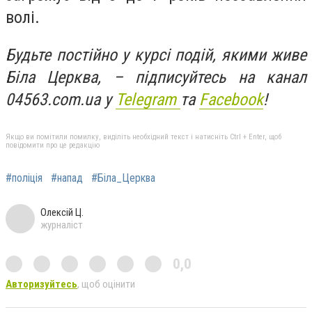
волі.
Будьте постійно у курсі подій, якими живе
Біла Церква, – підписуйтесь на канал
04563.com.ua у
Telegram
та
Facebook
!
Якщо ви помітили помилку, виділіть необхідний текст і натисніть Ctrl + Enter, щоб
повідомити про це редакцію
#поліція
#напад
#Біла_Церква
Олексій Ц.
журналіст
0,0
Авторизуйтесь
, щоб оцінити