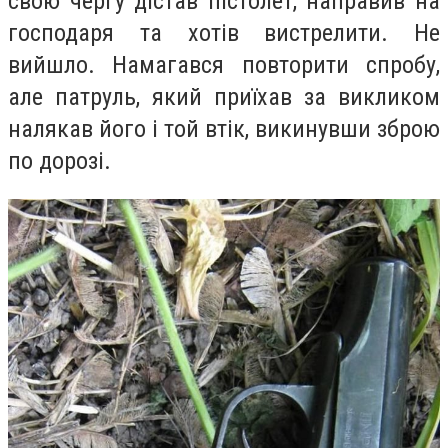
свою чергу дістав пістолет, направив на
господаря та хотів вистрелити. Не
вийшло. Намагався повторити спробу,
але патруль, який приїхав за викликом
налякав його і той втік, викинувши зброю
по дорозі.