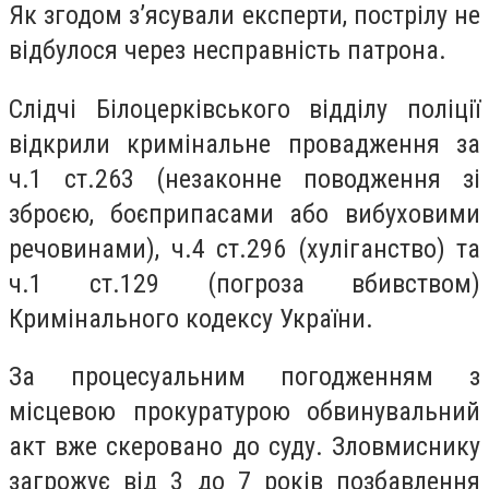
Як згодом з’ясували
експерти
, пострілу не
відбулося через несправність патрона.
Слідчі Білоцерківського відділу поліції
відкрили кримінальне провадження за
ч.1 ст.263 (незаконне поводження зі
зброєю, боєприпасами або вибуховими
речовинами), ч.4 ст.296 (хуліганство) та
ч.1 ст.129 (погроза вбивством)
Кримінального кодексу України.
За процесуальним погодженням з
місцевою прокуратурою обвинувальний
акт вже скеровано до суду. Зловмиснику
загрожує від 3 до 7 років позбавлення