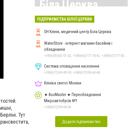
Біла Церква
Всі матеріали тут
ПІДПРИЄМСТВА БІЛОЇ ЦЕРКВИ
ОН Клінік, медичний центр Біла Церква
WaterStore - інтернет магазин басейнів і
обладнання
+380(44)502-01-02, +380(66)777-78-42, +380(67)777-82-19, +380(67)890-80-80, +380(73)890-80-80, +380(44)502-01-03
Система сповіщення населення
+380(67)340-49-59, +380(67)350-44-68
Клініка святої Моніки
★ BusMaster ★ Переобладнання
стостей.
Мікроавтобусів №1
+380(67)599-04-04
мішні,
Берліні. Тут
 трансвестита,
Додати підприємство