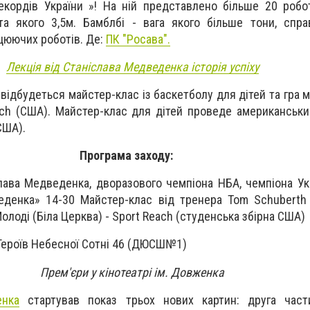
кордів України »! На ній представлено більше 20 робот
а якого 3,5м. Бамблбі - вага якого більше тони, спр
цюючих роботів. Де:
ПК "Росава".
Лекція від Станіслава Медведенка історія успіху
і відбудеться майстер-клас із баскетболу для дітей та гра
each (США). Майстер-клас для дітей проведе американськ
США).
Програма заходу:
лава Медведенка, дворазового чемпіона НБА, чемпіона Укр
еденка» 14-30 Майстер-клас від тренера Tom Schuberth 
олоді (Біла Церква) - Sport Reach (студенська збірна США)
 Героїв Небесної Сотні 46 (ДЮСШ№1)
Прем'єри у кінотеатрі ім. Довженка
енка
стартував показ трьох нових картин: друга част