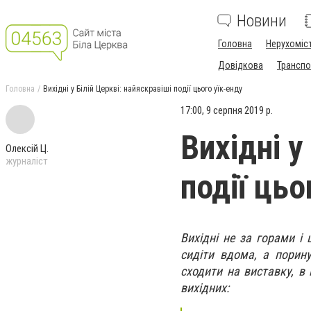
Новини
Головна
Нерухоміс
Довідкова
Транспо
Головна
Вихідні у Білій Церкві: найяскравіші події цього уїк-енду
17:00, 9 серпня 2019 р.
Вихідні у
Олексій Ц.
журналіст
події цьо
Вихідні не за горами і
сидіти вдома, а порину
сходити на виставку, в 
вихідних: