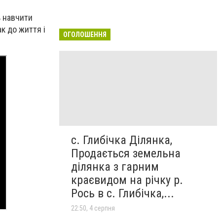
ь навчити
к до життя і
ОГОЛОШЕННЯ
с. Глибічка Ділянка,
Продається земельна
ділянка з гарним
краєвидом на річку р.
Рось в с. Глибічка,...
22:50, 4 серпня