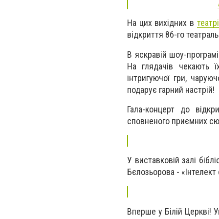
На цих вихідних в
театр
відкриття 86-го театраль
В яскравій шоу-програмі 
На глядачів чекають ї
інтригуючої гри, чарую
подарує гарний настрій!
Гала-концерт до відкр
сповненого приємних сюр
У виставковій залі бібл
Бєлозьорова - «Інтелект
Вперше у Білій Церкві! 