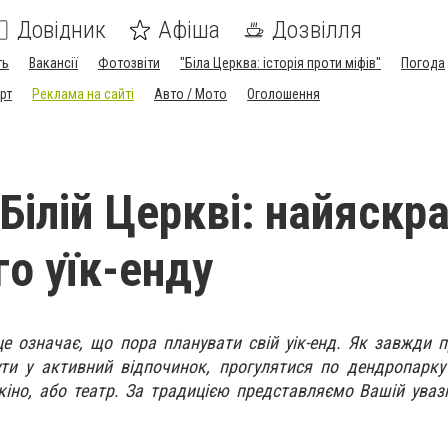
Довідник
Афіша
Дозвілля
ть
Вакансії
Фотозвіти
"Біла Церква: історія проти міфів"
Погода
рт
Реклама на сайті
Авто / Мото
Оголошення
 Білій Церкві: найяскр
го уїк-енду
 це означає, що пора планувати свій уік-енд. Як завжди 
ти у активний відпочинок, прогулятися по дендропарку
кіно, або театр. За традицією представляємо Вашій увазі 