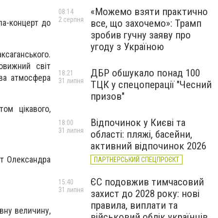
«Можемо взяти практично
08:14
2 серпня
все, що захочемо»: Трамп
ла-концерт до
зробив гучну заяву про
угоду з Україною
аксаганського.
овижний світ
ДБР обшукало понад 100
18:21
ова атмосфера
31 липня
ТЦК у спецоперації "Чесний
призов"
ом цікавого,
Відпочинок у Києві та
18:00
31 липня
області: пляжі, басейни,
активний відпочинок 2026
іт Олександра
ПАРТНЕРСЬКИЙ СПЕЦПРОЄКТ
ЄС подовжив тимчасовий
15:40
31 липня
захист до 2028 року: нові
правила, виплати та
овну величину,
військовий облік українців