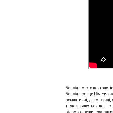
Берлін - місто контраст
Берлін - серце Німеччин
романтичні, драматичні, 
тісно зв'яжуться долі: с
відомого режисера, зако