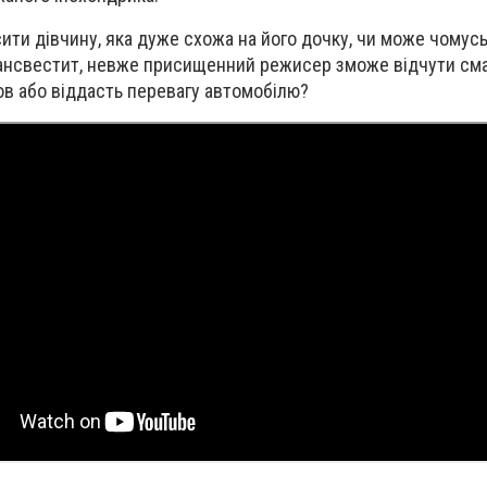
ити дівчину, яка дуже схожа на його дочку, чи може чомус
рансвестит, невже присищенний режисер зможе відчути сма
ов або віддасть перевагу автомобілю?