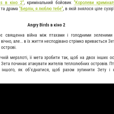
ds в кіно 2"
, кримінальний бойовик
"Королеви кримінал
і та драма
"Берлін, я люблю тебе"
, в якій знялося ціле сузі
Angry Birds в кіно 2
ає священна війна між птахами і голодними зеленими
вічно, але... в їх життя несподівано стрімко вривається З
 острові.
чній мерзлоті, її мета зробити так, щоб на двох інших о
 Зета починає атакувати жителів теплолюбних островів. Пт
 іншого, як об'єднатися, щоб разом зупинити Зету і 