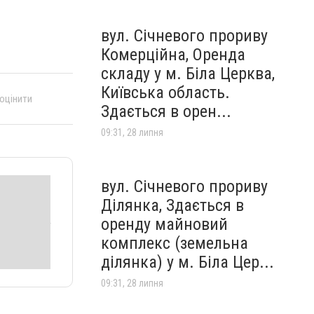
вул. Січневого прориву
Комерційна, Оренда
складу у м. Біла Церква,
Київська область.
 оцінити
Здається в орен...
09:31, 28 липня
вул. Січневого прориву
Ділянка, Здається в
оренду майновий
комплекс (земельна
ділянка) у м. Біла Цер...
09:31, 28 липня