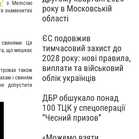
у"
з Мелісою
року в Московській
р'я знаменитих
області
ЄС подовжив
 свинями. Ця
тимчасовий захист до
ета, що мешкає
2028 року: нові правила,
виплати та військовий
стровах також
облік українців
ахам і свиням
не допустити
ДБР обшукало понад
100 ТЦК у спецоперації
"Чесний призов"
«Можемо взяти