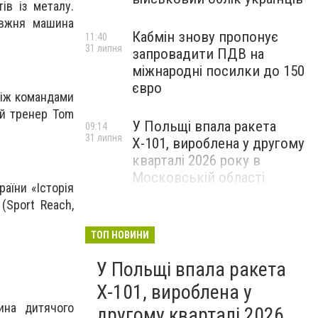
ів із металу.
авжня машина
Кабмін знову пропонує
11:40
31 липня
запровадити ПДВ на
міжнародні посилки до 150
євро
 між командами
ий тренер Tom
У Польщі впала ракета
09:14
31 липня
Х-101, вироблена у другому
кварталі 2026 року в
Московській області
аїни «Історія
(Sport Reach,
ТОП НОВИНИ
У Польщі впала ракета
Х-101, вироблена у
ина дитячого
другому кварталі 2026