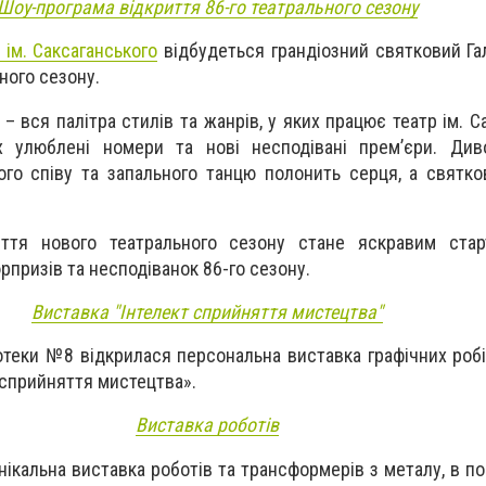
Шоу-програма відкриття 86-го театрального сезону
і ім. Саксаганського
відбудеться грандіозний святковий Га
ного сезону.
– вся палітра стилів та жанрів, у яких працює театр ім. С
х улюблені номери та нові несподівані прем’єри. Див
чого співу та запального танцю полонить серця, а святк
иття нового театрального сезону стане яскравим старт
призів та несподіванок 86-го сезону.
Виставка "Інтелект сприйняття мистецтва"
іотеки №8 відкрилася персональна виставка графічних роб
 сприйняття мистецтва».
Виставка роботів
Унікальна виставка роботів та трансформерів з металу, в п