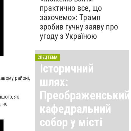
практично все, що
захочемо»: Трамп
зробив гучну заяву про
угоду з Україною
СПЕЦТЕМА
Історичний
кавому районі,
шлях:
Преображенський
ншого, як
, не
кафедральний
собор у місті