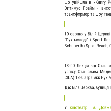
що увійшла в «Книгу Ре
Оптимус Прайм - висот
трансформер та шоу тан
10 серпня у Білій Церкв
"Рух молоді" і Sport R
Schuberth (Sport Reach, 
13-00 Лекція від Станіс
успіху Станіслава Медв
США) 18-00 гра між Рух М
Де:
Біла Церква, вулиця
У
кінотеатрі ім. Довж