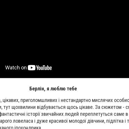
Берлін, я люблю тебе
ів, цікавих, приголомшливих і нестандартно мислячих особи
и, тут щохвилини відбувається щось цікаве. За сюжетом - с
фантастичні історії звичайних людей переплетуться саме в 
тарого ловеласа і дуже красивої молодої дівчини, підлітка і
ханого іпохондрика.