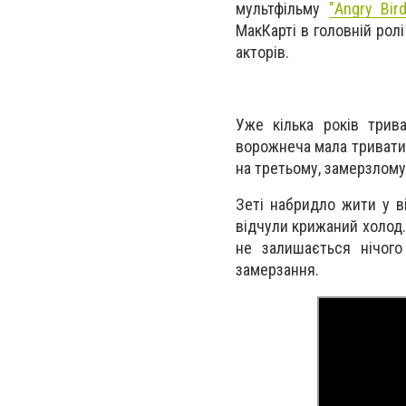
мультфільму
"Angry Bir
МакКарті в головній рол
акторів.
Уже кілька років трив
ворожнеча мала тривати 
на третьому, замерзлому
Зеті набридло жити у ві
відчули крижаний холод.
не залишається нічого
замерзання.