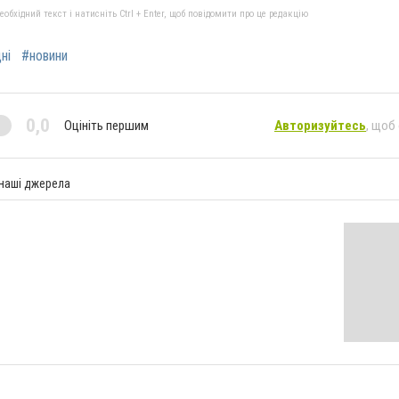
бхідний текст і натисніть Ctrl + Enter, щоб повідомити про це редакцію
ні
#новини
0,0
Оцініть першим
Авторизуйтесь
, щоб
 наші джерела