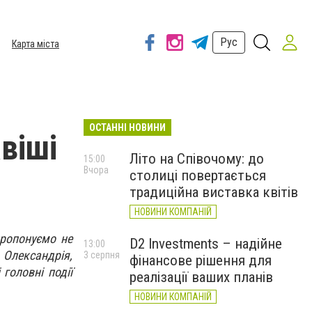
Рус
Карта міста
ОСТАННІ НОВИНИ
авіші
Літо на Співочому: до
15:00
Вчора
столиці повертається
традиційна виставка квітів
НОВИНИ КОМПАНІЙ
пропонуємо не
D2 Investments – надійне
13:00
 Олександрія,
3 серпня
фінансове рішення для
головні події
реалізації ваших планів
НОВИНИ КОМПАНІЙ