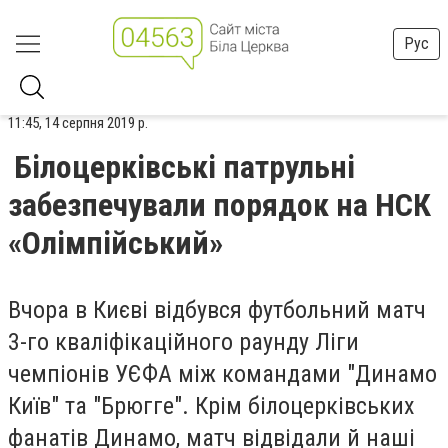
Рус
11:45, 14 серпня 2019 р.
Білоцерківські патрульні
забезпечували порядок на НСК
«Олімпійський»
Вчора в Києві відбувся футбольний матч
3-го кваліфікаційного раунду Ліги
чемпіонів УЄФА між командами "Динамо
Київ" та "Брюгге". Крім білоцерківських
фанатів Динамо, матч відвідали й наші