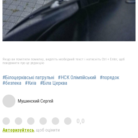
Якщо ви помітили помилку, виділіть необхідний текст і натисніть Ctrl + Enter, щоб
повідомити про це редакцію
#Білоцерківські патрульні
#НСК Олімпійський
#порядок
#безпека
#Київ
#Біла Церква
Мушинский Сергей
0,0
Авторизуйтесь
, щоб оцінити