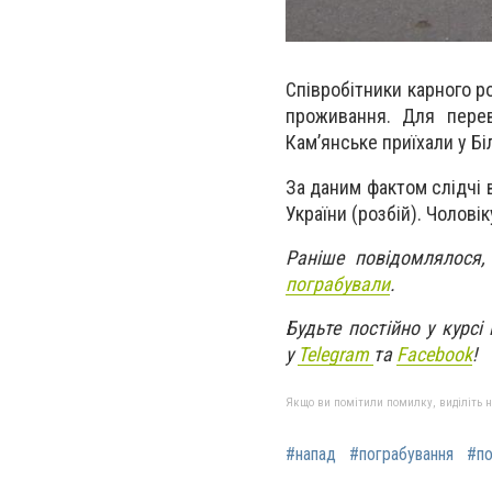
Співробітники карного р
проживання. Для перев
Кам’янське приїхали у Бі
За даним фактом слідчі 
України (розбій). Чолові
Раніше повідомлялося
пограбували
.
Будьте постійно у курсі
у
Telegram
та
Facebo
ok
!
Якщо ви помітили помилку, виділіть нео
#напад
#пограбування
#по