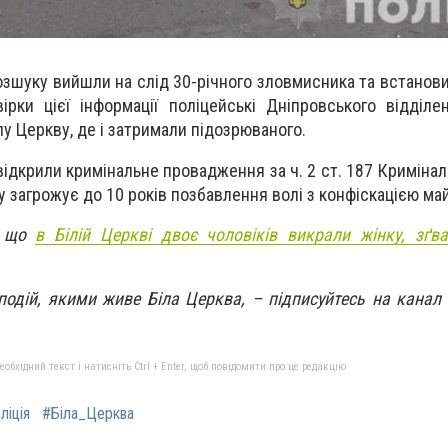
озшуку вийшли на слід 30-річного зловм
исника та встанови
ірки цієї інформації
поліцейські
Дніпровського відділен
лу Церкву, де і затримали підозрюваного.
відкрили кримінальне провадження за ч. 2 ст. 187 Криміна
ку загрожує до 10 років позбавлення волі з конфіскацією ма
, що
в Білій Церкві двоє чоловіків викрали жінку, зґва
 подій, якими живе Біла Церква, – підписуйтесь на канал
бхідний текст і натисніть Ctrl + Enter, щоб повідомити про це редакцію
ліція
#Біла_Церква