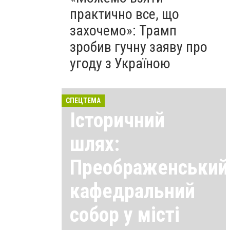
практично все, що
захочемо»: Трамп
зробив гучну заяву про
угоду з Україною
СПЕЦТЕМА
Історичний
шлях:
Преображенський
кафедральний
собор у місті