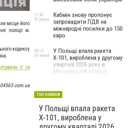
Кабмін знову пропонує
11:40
31 липня
запровадити ПДВ на
ли місце його
міжнародні посилки до 150
ня поліції м.
євро
льного кодексу
У Польщі впала ракета
09:14
йна.
31 липня
Х-101, вироблена у другому
кварталі 2026 року в
лтували її та
Московській області
 04563.com.ua
ТОП НОВИНИ
У Польщі впала ракета
Х-101, вироблена у
другому кварталі 2026