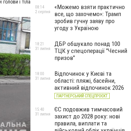
 голови і тіла
«Можемо взяти практично
08:14
2 серпня
все, що захочемо»: Трамп
зробив гучну заяву про
угоду з Україною
ДБР обшукало понад 100
18:21
31 липня
ТЦК у спецоперації "Чесний
призов"
Відпочинок у Києві та
18:00
31 липня
області: пляжі, басейни,
активний відпочинок 2026
ПАРТНЕРСЬКИЙ СПЕЦПРОЄКТ
ЄС подовжив тимчасовий
15:40
31 липня
захист до 2028 року: нові
правила, виплати та
військовий облік українців