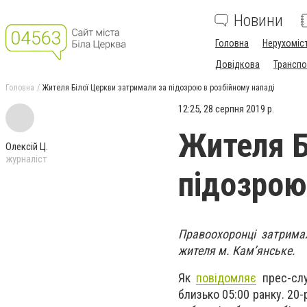
Новини
Головна
Нерухоміс
Довідкова
Транспо
Головна
Жителя Білої Церкви затримали за підозрою в розбійному нападі
12:25, 28 серпня 2019 р.
Жителя Б
Олексій Ц.
журналіст
підозрою
Правоохоронці затримал
жителя м. Кам’янське.
Як
повідомляє
прес-слу
близько 05:00 ранку. 20-