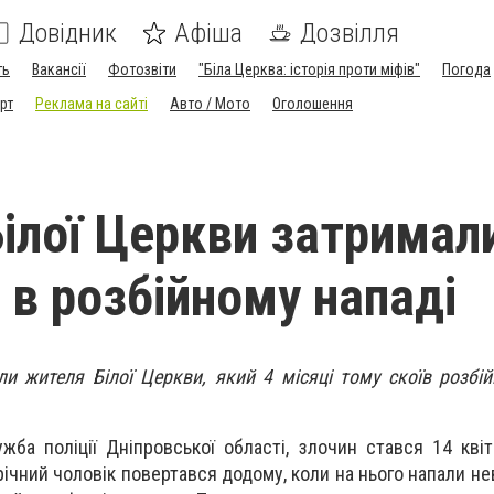
Довідник
Афіша
Дозвілля
ть
Вакансії
Фотозвіти
"Біла Церква: історія проти міфів"
Погода
рт
Реклама на сайті
Авто / Мото
Оголошення
ілої Церкви затримал
 в розбійному нападі
и жителя Білої Церкви, який 4 місяці тому скоїв розбі
жба поліції
Дніпровської області
, з
лочин стався 14 кві
річний чоловік повертався додому, коли на нього напали не