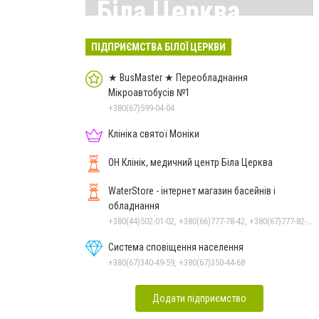
Біла Церква
Всі матеріали тут
ПІДПРИЄМСТВА БІЛОЇ ЦЕРКВИ
★ BusMaster ★ Переобладнання
Мікроавтобусів №1
+380(67)599-04-04
Клініка святої Моніки
ОН Клінік, медичний центр Біла Церква
WaterStore - інтернет магазин басейнів і
обладнання
+380(44)502-01-02, +380(66)777-78-42, +380(67)777-82-19, +380(67)890-80-80, +380(73)890-80-80, +380(44)502-01-03
Система сповіщення населення
+380(67)340-49-59, +380(67)350-44-68
Додати підприємство