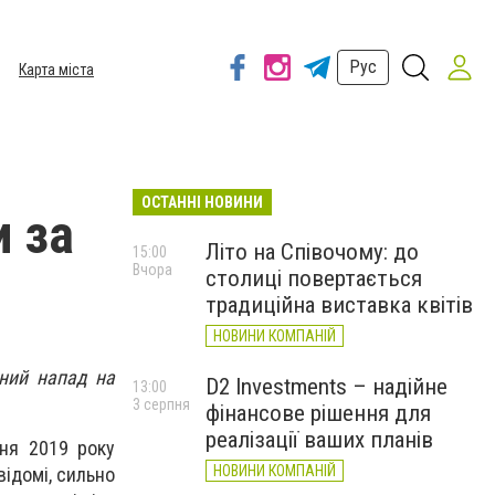
Рус
Карта міста
ОСТАННІ НОВИНИ
и за
Літо на Співочому: до
15:00
Вчора
столиці повертається
традиційна виставка квітів
НОВИНИ КОМПАНІЙ
йний напад на
D2 Investments – надійне
13:00
3 серпня
фінансове рішення для
реалізації ваших планів
тня 2019 року
НОВИНИ КОМПАНІЙ
відомі, сильно