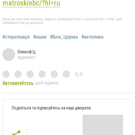
matroskinbc/?hl=ru
Якщо ви помітили помилку, виділіть необхідний текст і натисніть Ctrl + Enter, щоб
повідомити про це редакцію
#стерелізація
#кішки
#Біла_Церква
#ветклініка
Олексій Ц.
журналіст
0,0
Авторизуйтесь
, щоб оцінити
Поділіться та підписуйтесь на наші джерела