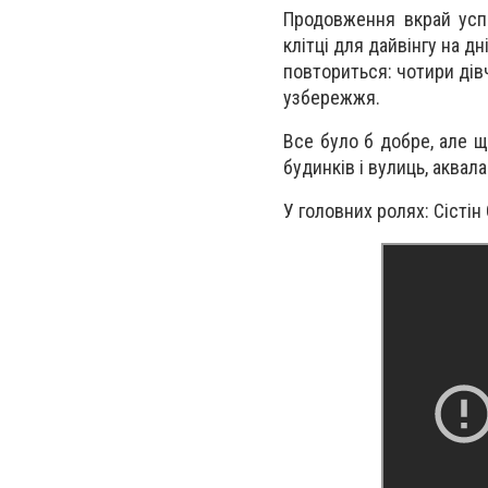
Продовження вкрай успі
клітці для дайвінгу на д
повториться: чотири дів
узбережжя.
Все було б добре, але щ
будинків і вулиць, аква
У головних ролях: Сістін 