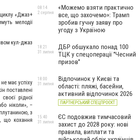
«Можемо взяти практично
08:14
2 серпня
все, що захочемо»: Трамп
 циклу «Джаз+
зробив гучну заяву про
муть мелодії
угоду з Україною
ливом кул-джаз
ДБР обшукало понад 100
18:21
31 липня
ТЦК у спецоперації "Чесний
призов"
Відпочинок у Києві та
18:00
не має успіху
31 липня
області: пляжі, басейни,
кін поставлені
активний відпочинок 2026
 своєї рідної
ПАРТНЕРСЬКИЙ СПЕЦПРОЄКТ
бо ніколи», –
плутаниною, з
ЄС подовжив тимчасовий
15:40
, що кохання
31 липня
захист до 2028 року: нові
правила, виплати та
військовий облік українців