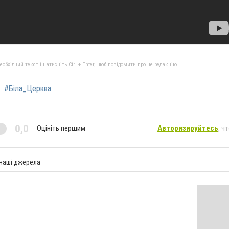
бхідний текст і натисніть Ctrl + Enter, щоб повідомити про це редакцію
#Біла_Церква
0,0
Оцініть першим
Авторизируйтесь
, ч
 наші джерела