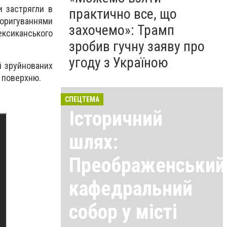
и застрягли в
практично все, що
 коригуваннями
захочемо»: Трамп
ексиканського
зробив гучну заяву про
угоду з Україною
і зруйнованих
а поверхню.
СПЕЦТЕМА
Історичний
шлях:
Преображенський
кафедральний
собор у місті