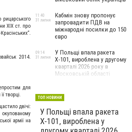
Кабмін знову пропонує
11:40
го рицарського
31 липня
запровадити ПДВ на
и XIX ст. про
міжнародні посилки до 150
-Красінських”.
євро
У Польщі впала ракета
09:14
овайськ 2014.
31 липня
Х-101, вироблена у другому
кварталі 2026 року в
Московській області
непростим для
ї творці.
ТОП НОВИНИ
щастило двічі:
У Польщі впала ракета
в окупованому
Х-101, вироблена у
ької армії на
другому кварталі 2026