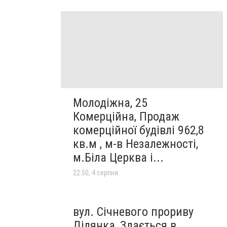
Молодіжна, 25
Комерційна, Продаж
комерційної будівлі 962,8
кв.м , м-в Незалежності,
м.Біла Церква і...
22:50, 4 серпня
вул. Січневого прориву
Ділянка, Здається в