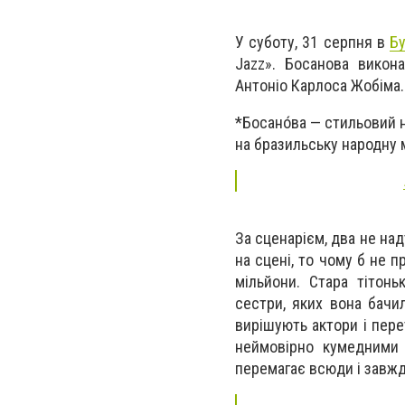
У суботу, 31 серпня в
Бу
Jazz». Босанова викон
Антоніо Карлоса Жобіма.
*Босано́ва — стильовий 
на бразильську народну 
За сценарієм, два не на
на сцені, то чому б не п
мільйони. Стара тітонь
сестри, яких вона бачил
вирішують актори і пере
неймовірно кумедними 
перемагає всюди і завжди