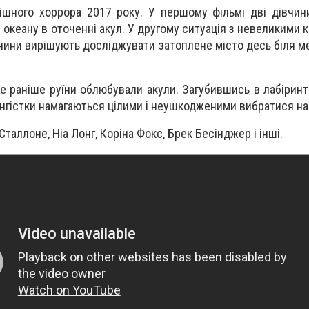
шного хоррора 2017 року. У першому фільмі дві дівчин
ні океану в оточенні акул. У другому ситуація з невеликими
чини вирішують досліджувати затоплене місто десь біля м
е раніше руїни облюбували акули. Загубившись в лабіринт
лангістки намагаються цілими і неушкодженими вибратися н
Сталлоне, Ніа Лонг, Коріна Фокс, Брек Бесінджер і інші.