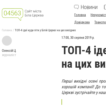
Новини
Головна
Нерухоміс
Довідкова
Транспо
Головна
ТОП-4 ідеї куди піти у Білій Церкві на цих вихідних
17:00, 30 серпня 2019 р.
ТОП-4 іде
Олексій Ц.
журналіст
на цих в
Перші вихідні осені про
хорошій компанії! До то
Церкві зустрічайте у наш