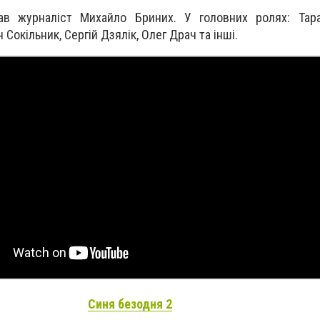
ав журналіст Михайло Бриних. У головних ролях: Тара
 Сокільник, Сергій Дзялік, Олег Драч та інші.
Синя безодня 2