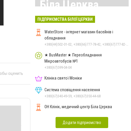
Біла Церква
Всі матеріали тут
ПІДПРИЄМСТВА БІЛОЇ ЦЕРКВИ
WaterStore - інтернет магазин басейнів і
обладнання
+380(44)502-01-02, +380(66)777-78-42, +380(67)777-82-19, +380(67)890-80-80, +380(73)890-80-80, +380(44)502-01-03
★ BusMaster ★ Переобладнання
Мікроавтобусів №1
+380(67)599-04-04
тобы оценить
Клініка святої Моніки
Система сповіщення населення
+380(67)340-49-59, +380(67)350-44-68
ОН Клінік, медичний центр Біла Церква
Додати підприємство