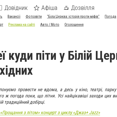
Довідник
Афіша
Дозвілля
ть
Вакансії
Фотозвіти
"Біла Церква: історія проти міфів"
Погода
рт
Реклама на сайті
Авто / Мото
Оголошення
ї куди піти у Білій Цер
ихідних
понуємо провести не вдома, а десь у кіно, театрі, парку
го ж погода поки, що літня. Усі найцікавіші заходи цих ви
ій традиційний добірці.
«Прощання з літом» концерт з циклу «Джаз+ Jazz»