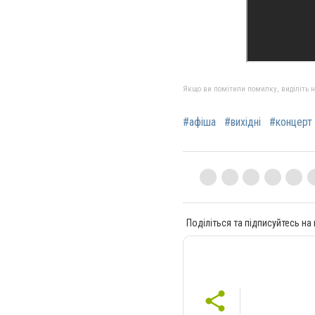
Якщо ви помітили помилку, виділіть нео
#афіша
#вихідні
#концерт
Поділіться та підписуйтесь на