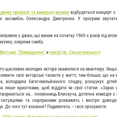
динку органної та камерної музики
відбудеться концерт з
ає ансамбль Олександра Дмитренка. У програмі звучати
напрямок у джазі, що виник на початку 1960-х років під вп
музику, зокрема самбу.
Вистава "Примадонни"
в
театрі ім. Саксаганського
дто щасливих молодих актора зважилися на авантюру. Якщо 
роявити свої акторські таланти у житті, тим більше, що на 
ка, володарка багатомільйонного спадку, розшукує дітей
а лише крихітками, щоб віддати їм свої статки. «Зараз а
творюються на... племінниць.Блискуча, дотепна комедія з 
ситуаціями та сюрпризами розважить і вкотре доведе
. До чого тут кохання? Подивитесь – і все зрозумієте.
XXVI зустріч Білоцерківського рицарського кола