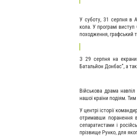
У суботу, 31 серпня в A
кола. У програмі виступ
походження, графський ти
З 29 серпня на екрани 
Батальйон Донбас", а та
Військова драма навпіл
нашої країни подіям. Ти
У центрі історії команди
отримавши поранення в 
сепаратистами і російсь
прізвище Рунко, для яко