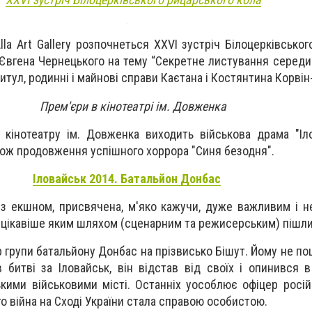
lla Art Gallery розпочнеться XXVI зустріч Білоцерківсько
 Євгена Чернецького на тему “Секретне листування середин
тул, родинні і майнові справи Каєтана і Костянтина Корвін
Прем'єри в кінотеатрі ім. Довженка
кінотеатру ім. Довженка виходить військова драма "Іл
кож продовження успішного хоррора "Синя безодня".
Іловайськ 2014. Батальйон Донбас
 з екшном, присвячена, м'яко кажучи, дуже важливим і 
м цікавіше яким шляхом (сценарним та режисерським) пішли ї
р групи батальйону Донбас на прізвисько Бішут. Йому не по
битві за Іловайськ, він відстав від своїх і опинився 
кими військовими місті. Останніх уособлює офіцер російс
го війна на Сході України стала справою особистою.