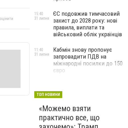
ЄС подовжив тимчасовий
15:40
 оцінити
31 липня
захист до 2028 року: нові
правила, виплати та
військовий облік українців
Кабмін знову пропонує
11:40
31 липня
запровадити ПДВ на
міжнародні посилки до 150
євро
ТОП НОВИНИ
«Можемо взяти
практично все, що
захочемо»: Трамп