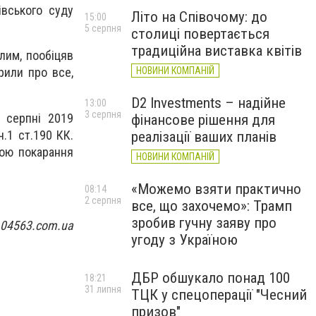
івського суду
Літо на Співочому: до
15:00
5 серпня
столиці повертається
традиційна виставка квітів
лим, пообіцяв
НОВИНИ КОМПАНІЙ
рили про все,
D2 Investments – надійне
13:00
3 серпня
У серпні 2019
фінансове рішення для
.1 ст.190 КК.
реалізації ваших планів
рою покарання
НОВИНИ КОМПАНІЙ
«Можемо взяти практично
08:14
2 серпня
все, що захочемо»: Трамп
зробив гучну заяву про
 04563.com.ua
угоду з Україною
ДБР обшукало понад 100
18:21
31 липня
ТЦК у спецоперації "Чесний
призов"