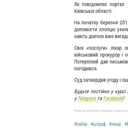
Як повідомляє портал
Київської області.
На початку березня 201
допомогти хлопцю ухили
навіть діагноз вже вигад
Свої «послуги» лікар о
військовий прокурор і о
Потерпілий дав письмову
погодився.
Суд затвердив угоду і ош
Будьте постійно у курсі
у
Telegram
та
Facebook
!
Якщо ви помітили помилку, виділіть нео
#хабар
#штраф
#лікар
#