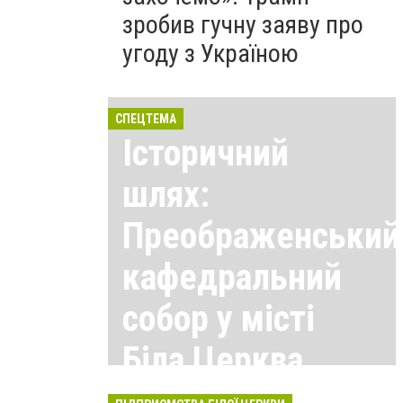
зробив гучну заяву про
угоду з Україною
СПЕЦТЕМА
Історичний
шлях:
Преображенський
кафедральний
собор у місті
Біла Церква
Всі матеріали тут