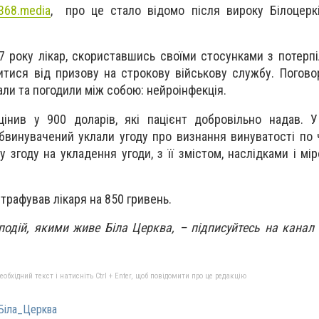
368.media
, про це стало відомо після вироку Білоцерк
7 року лікар, скориставшись своїми стосунками з потерпі
тися від призову на строкову військову службу. Погово
али та погодили між собою: нейроінфекція.
цінив у 900 доларів, які пацієнт добровільно надав. 
бвинувачений уклали угоду про визнання винуватості по ч
 згоду на укладення угоди, з її змістом, наслідками і мі
трафував лікаря на 850 гривень.
 подій, якими живе Біла Церква, – підписуйтесь на канал
бхідний текст і натисніть Ctrl + Enter, щоб повідомити про це редакцію
Біла_Церква