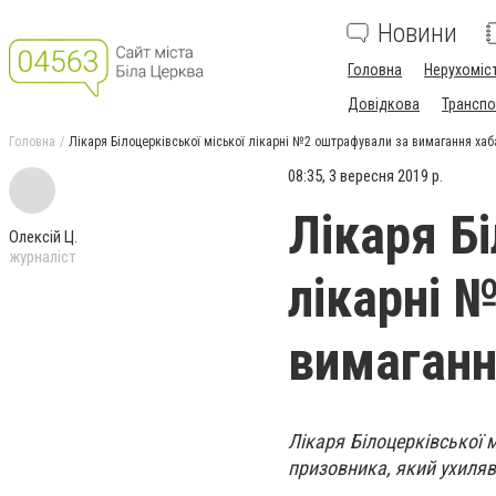
Новини
Головна
Нерухоміс
Довідкова
Транспо
Головна
Лікаря Білоцерківської міської лікарні №2 оштрафували за вимагання хаб
08:35, 3 вересня 2019 р.
Лікаря Бі
Олексій Ц.
журналіст
лікарні 
вимаганн
Лікаря Білоцерківської 
призовника, який ухиляв