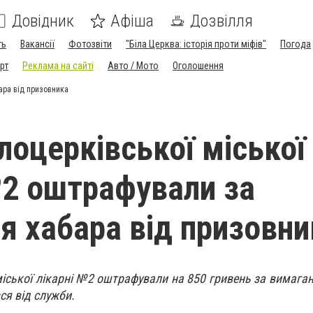
Довідник
Афіша
Дозвілля
ть
Вакансії
Фотозвіти
"Біла Церква: історія проти міфів"
Погода
рт
Реклама на сайті
Авто / Мото
Оголошення
ара від призовника
лоцерківської міської
№2 оштрафували за
я хабара від призовни
міської лікарні №2 оштрафували на 850 гривень за вимаган
ся від служби.