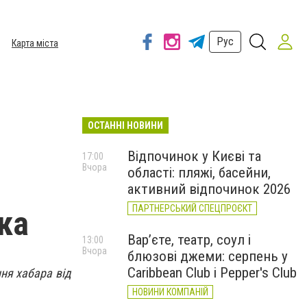
Рус
Карта міста
ОСТАННІ НОВИНИ
Відпочинок у Києві та
17:00
Вчора
області: пляжі, басейни,
активний відпочинок 2026
ПАРТНЕРСЬКИЙ СПЕЦПРОЄКТ
ка
Вар’єте, театр, соул і
13:00
Вчора
блюзові джеми: серпень у
Caribbean Club і Pepper's Club
ня хабара від
НОВИНИ КОМПАНІЙ