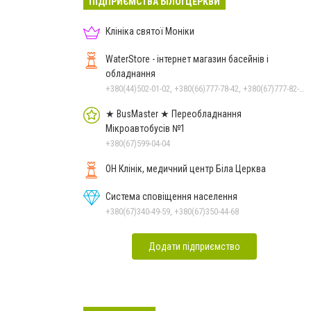
ПІДПРИЄМСТВА БІЛОЇ ЦЕРКВИ
Клініка святої Моніки
WaterStore - інтернет магазин басейнів і
обладнання
+380(44)502-01-02, +380(66)777-78-42, +380(67)777-82-19, +380(67)890-80-80, +380(73)890-80-80, +380(44)502-01-03
★ BusMaster ★ Переобладнання
Мікроавтобусів №1
+380(67)599-04-04
ОН Клінік, медичний центр Біла Церква
Система сповіщення населення
+380(67)340-49-59, +380(67)350-44-68
Додати підприємство