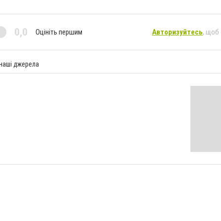
0,0
Оцініть першим
Авторизуйтесь
, щоб
 наші джерела