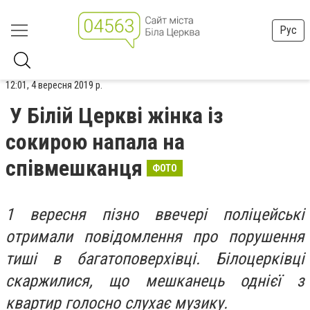
Рус
12:01, 4 вересня 2019 р.
У Білій Церкві жінка із
сокирою напала на
співмешканця
ФОТО
1 вересня
пізно ввечері поліцейські
отримали повідомлення про порушення
тиші в багатоповерхівці. Білоцерківці
скаржилися, що мешканець однієї з
квартир голосно слухає музику.