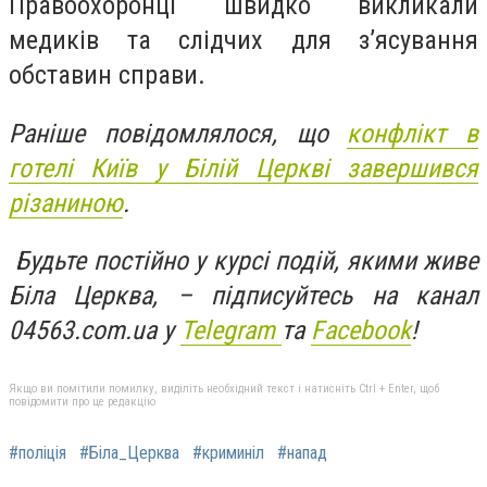
Правоохоронці швидко викликали
медиків та слідчих для з’ясування
обставин справи.
Раніше повідомлялося, що
конфлікт в
готелі Київ у Білій Церкві завершився
різаниною
.
Будьте постійно у курсі подій, якими живе
Біла Церква, – підписуйтесь на канал
04563.com.ua у
Telegram
та
Facebook
!
Якщо ви помітили помилку, виділіть необхідний текст і натисніть Ctrl + Enter, щоб
повідомити про це редакцію
#поліція
#Біла_Церква
#криминіл
#напад