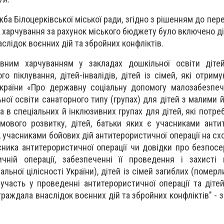
ба Білоцерківської міської ради, згідно з рішенням до пере
а харчування за рахунок міського бюджету було включено ді
слідок воєнних дій та збройних конфліктів.
вним харчуванням у закладах дошкільної освіти дітей-
го піклування, дітей-інвалідів, дітей із сімей, які отрим
країни «Про державну соціальну допомогу малозабезпеч
ьної освіти санаторного типу (групах) для дітей з малими
 в спеціальних й інклюзивних групах для дітей, які потре
умового розвитку, дітей, батьки яких є учасниками анти
и, учасниками бойових дій антитерористичної операції на схо
сника антитерористичної операції чи довідки про безпос
чній операції, забезпеченні її проведення і захисті 
альної цілісності України), дітей із сімей загиблих (померл
 участь у проведенні антитерористичної операції та дітей
траждала внаслідок воєнних дій та збройних конфліктів" - 