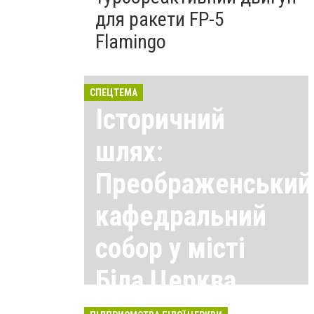
для ракети FP-5
Flamingo
СПЕЦТЕМА
Історичний
шлях:
Преображенський
кафедральний
собор у місті
Біла Церква
Всі матеріали тут