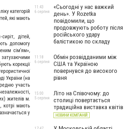
«Сьогодні у нас важкий
11:43
ліку категорій
6 серпня
день». У Rozetka
тей, які мають
повідомили, що
продовжують роботу після
російського удару
сиріт, дітей,
балістикою по складу
ують допо­могу
еним сім’ям»,
Обмін розвідданими між
 й затухаючими
11:18
6 серпня
США та Україною
бують корекції
повернувся до високого
терористичної
рівня
ді України (на
ередню участь
незалежності,
Літо на Співочому: до
15:00
5 серпня
их) жителів м.
столиці повертається
, котрі мають
традиційна виставка квітів
зазначається у
НОВИНИ КОМПАНІЙ
У Московській області
17:47