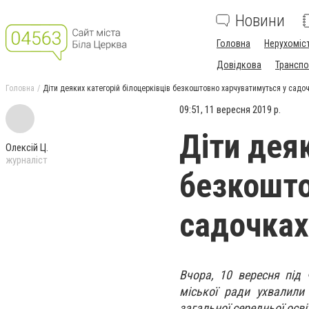
Новини
Головна
Нерухоміс
Довідкова
Транспо
Головна
Діти деяких категорій білоцерківців безкоштовно харчуватимуться у садо
09:51, 11 вересня 2019 р.
Діти деяк
Олексій Ц.
журналіст
безкошто
садочках
Вчора, 10 вересня під 
міської ради ухвалили
загальної середньої осві