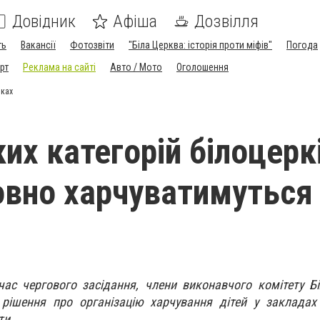
Довідник
Афіша
Дозвілля
ть
Вакансії
Фотозвіти
"Біла Церква: історія проти міфів"
Погода
рт
Реклама на сайті
Авто / Мото
Оголошення
чках
их категорій білоцерк
вно харчуватимуться 
час чергового засідання, члени виконавчого комітету Бі
 рішення про організацію харчування дітей у закладах
ти.