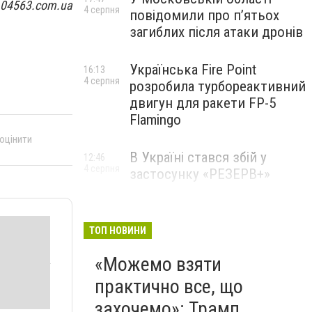
 04563.com.ua
4 серпня
повідомили про п’ятьох
загиблих після атаки дронів
Українська Fire Point
16:13
4 серпня
розробила турбореактивний
двигун для ракети FP-5
Flamingo
 оцінити
В Україні стався збій у
12:46
4 серпня
застосунку «РЕЗЕРВ+»
ТОП НОВИНИ
«Можемо взяти
практично все, що
захочемо»: Трамп