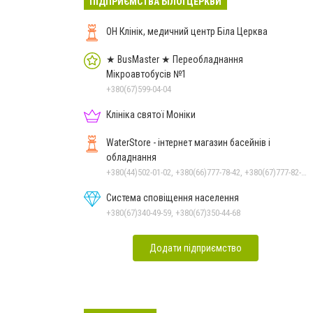
ПІДПРИЄМСТВА БІЛОЇ ЦЕРКВИ
ОН Клінік, медичний центр Біла Церква
★ BusMaster ★ Переобладнання
Мікроавтобусів №1
+380(67)599-04-04
Клініка святої Моніки
WaterStore - інтернет магазин басейнів і
обладнання
+380(44)502-01-02, +380(66)777-78-42, +380(67)777-82-19, +380(67)890-80-80, +380(73)890-80-80, +380(44)502-01-03
Система сповіщення населення
+380(67)340-49-59, +380(67)350-44-68
Додати підприємство