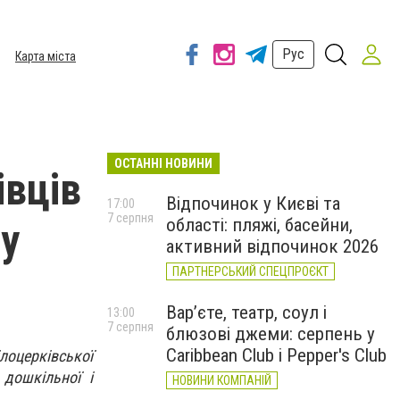
Рус
Карта міста
ОСТАННІ НОВИНИ
івців
Відпочинок у Києві та
17:00
7 серпня
області: пляжі, басейни,
у
активний відпочинок 2026
ПАРТНЕРСЬКИЙ СПЕЦПРОЄКТ
Вар’єте, театр, соул і
13:00
7 серпня
блюзові джеми: серпень у
Caribbean Club і Pepper's Club
лоцерківської
 дошкільної і
НОВИНИ КОМПАНІЙ