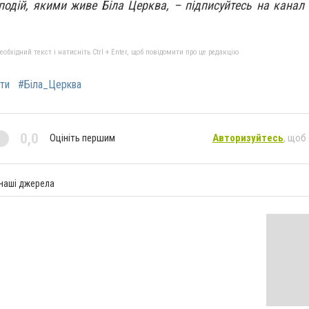
 подій, якими живе Біла Церква, – підписуйтесь на канал
бхідний текст і натисніть Ctrl + Enter, щоб повідомити про це редакцію
ти
#Біла_Церква
0,0
Оцініть першим
Авторизуйтесь
, щоб
 наші джерела