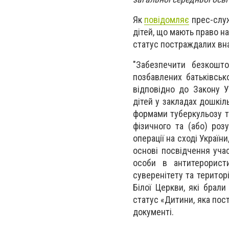
Як
повідомляє
прес-служ
дітей, що мають право н
статус постраждалих вна
"Забезпечити безкошто
позбавлених батьківсько
відповідно до Закону У
дітей у закладах дошкіл
формами туберкульозу та
фізичного та (або) роз
операції на сході Україн
основі посвідчення уча
особи в антитерористи
суверенітету та територі
Білої Церкви, які брали
статус «Дитини, яка пос
документі.