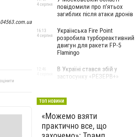
4 серпня
повідомили про п’ятьох
загиблих після атаки дронів
 04563.com.ua
Українська Fire Point
16:13
4 серпня
розробила турбореактивний
двигун для ракети FP-5
Flamingo
В Україні стався збій у
12:46
4 серпня
застосунку «РЕЗЕРВ+»
 оцінити
ТОП НОВИНИ
«Можемо взяти
практично все, що
захочемо»: Трамп