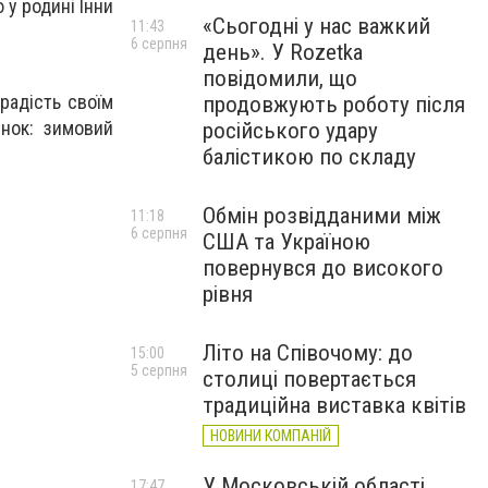
у родині Інни
«Сьогодні у нас важкий
11:43
6 серпня
день». У Rozetka
повідомили, що
радість своїм
продовжують роботу після
унок: зимовий
російського удару
балістикою по складу
Обмін розвідданими між
11:18
6 серпня
США та Україною
повернувся до високого
рівня
Літо на Співочому: до
15:00
5 серпня
столиці повертається
традиційна виставка квітів
НОВИНИ КОМПАНІЙ
У Московській області
17:47