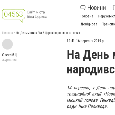
Новини
Головна
Нерухоміс
Довідкова
Транспо
Головна
На День міста в Білій Церкві народився хлопчик
12:41, 16 вересня 2019 р.
На День м
Олексій Ц.
журналіст
народивс
14 вересня, у День на
традиційної акції «Но
міський голова Геннаді
ради Інна Паливода.