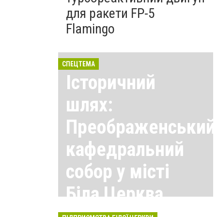
для ракети FP-5
Flamingo
СПЕЦТЕМА
Історичний
шлях:
Преображенський
кафедральний
собор у місті
Біла Церква
Всі матеріали тут