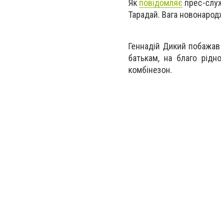
Як
повідомляє
прес-служ
Тарадай.
Вага новонародж
Геннадій Дикий побажав
батькам, на благо рідн
комбінезон.