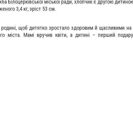
ба Білоцерківської міської ради, хлопчик є
другою дитиною 
еного 3,4 кг, зріст 53 см.
 родині, щоб дитятко зростало здоровим й щасливими на 
ого міста. Мамі вручив квіти, а дитині – перший подар