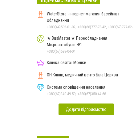
ПІДПРИЄМСТВА БІЛОЇ ЦЕРКВИ
WaterStore - інтернет магазин басейнів і
обладнання
+380(44)502-01-02, +380(66)777-78-42, +380(67)777-82-19, +380(67)890-80-80, +380(73)890-80-80, +380(44)502-01-03
★ BusMaster ★ Переобладнання
Мікроавтобусів №1
+380(67)599-04-04
Клініка святої Моніки
ОН Клінік, медичний центр Біла Церква
Система сповіщення населення
+380(67)340-49-59, +380(67)350-44-68
Додати підприємство