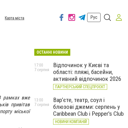
Рус
Карта міста
ОСТАННІ НОВИНИ
Відпочинок у Києві та
17:00
7 серпня
області: пляжі, басейни,
активний відпочинок 2026
ПАРТНЕРСЬКИЙ СПЕЦПРОЄКТ
 В рамках вже
Вар’єте, театр, соул і
13:00
ків привітав
7 серпня
блюзові джеми: серпень у
порту міської
Caribbean Club і Pepper's Club
НОВИНИ КОМПАНІЙ