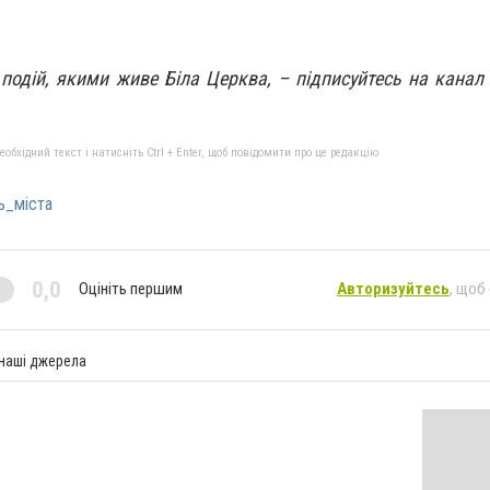
 подій, якими живе Біла Церква, – підписуйтесь на канал
бхідний текст і натисніть Ctrl + Enter, щоб повідомити про це редакцію
ь_міста
0,0
Оцініть першим
Авторизуйтесь
, щоб
 наші джерела