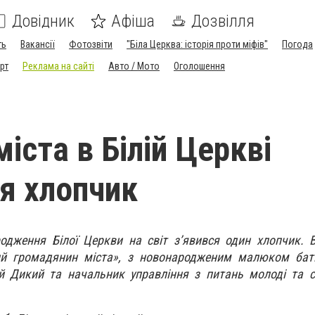
Довідник
Афіша
Дозвілля
ть
Вакансії
Фотозвіти
"Біла Церква: історія проти міфів"
Погода
рт
Реклама на сайті
Авто / Мото
Оголошення
іста в Білій Церкві
я хлопчик
родження Білої Церкви на світ з’явився один хлопчик.
вий громадянин міста», з новонародженим малюком бать
й Дикий та начальник управління з питань молоді та с