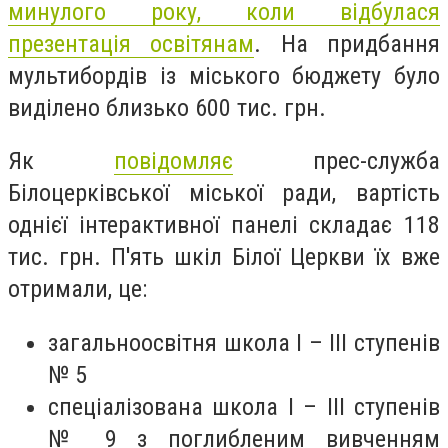
минулого року, коли відбулася
презентація освітянам
. На придбання
мультибордів із міського бюджету було
виділено близько 600 тис. грн.
Як
повідомляє
прес-служба
Білоцерківської міської ради, вартість
однієї інтерактивної панелі складає 118
тис. грн. П'ять шкіл Білої Церкви їх вже
отримали, це:
загальноосвітня школа І – ІІІ ступенів
№ 5
спеціалізована школа І – ІІІ ступенів
№ 9 з поглибленим вивченням