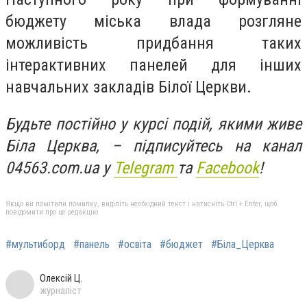
бюджету міська влада розгляне
можливість придбання таких
інтерактивних панелей для інших
навчальних закладів Білої Церкви.
Будьте постійно у курсі подій, якими живе
Біла Церква, – підписуйтесь на канал
04563.com.ua у
Telegram
та
Facebook
!
Якщо ви помітили помилку, виділіть необхідний текст і натисніть Ctrl + Enter, щоб
повідомити про це редакцію
#мультиборд
#панель
#освіта
#бюджет
#Біла_Церква
Олексій Ц.
журналіст