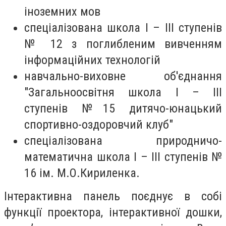
іноземних мов
спеціалізована школа І – ІІІ ступенів
№ 12 з поглибленим вивченням
інформаційних технологій
навчально-виховне об'єднання
"Загальноосвітня школа І – ІІІ
ступенів №15 дитячо-юнацький
спортивно-оздоровчий клуб"
спеціалізована природничо-
математична школа І – ІІІ ступенів №
16 ім. М.О.Кириленка.
Інтерактивна панель поєднує в собі
функції проектора, інтерактивної дошки,