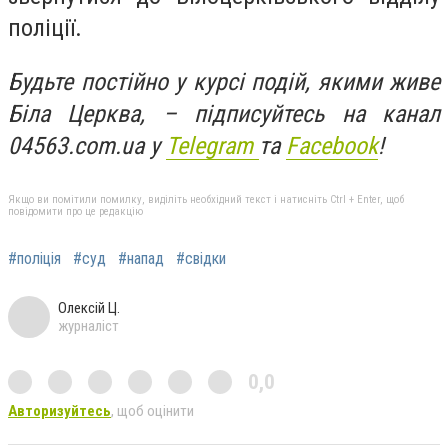
поліції.
Будьте постійно у курсі подій, якими живе
Біла Церква, – підписуйтесь на канал
04563.com.ua у
Telegram
та
Facebook
!
Якщо ви помітили помилку, виділіть необхідний текст і натисніть Ctrl + Enter, щоб
повідомити про це редакцію
#поліція
#суд
#напад
#свідки
Олексій Ц.
журналіст
0,0
Авторизуйтесь
, щоб оцінити