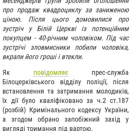
месенджерів групи зробили оголошення
про продаж квадроциклу за заниженою
ціною. Після цього домовилися про
зустріч у Білій Церкві із потенційним
покупцем - 40-річним чоловіком. Під час
зустрічі зловмисники побили чоловіка,
вкрали його гроші і втекли.
Як
повідомляє
прес-служба
Білоцерківського відділу поліції, після
встановлення та затримання молодиків,
їх дії було кваліфіковано за ч.2 ст.187
(
розбій
) Кримінального кодексу України,
а згодом обрано запобіжний захід у
вигляді тримання під вартою.