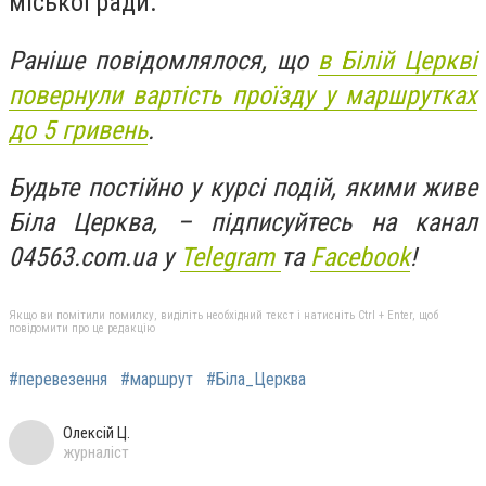
міської ради.
Раніше повідомлялося, що
в Білій Церкві
повернули вартість проїзду у маршрутках
до 5 гривень
.
Будьте постійно у курсі подій, якими живе
Біла Церква, – підписуйтесь на канал
04563.com.ua у
Telegram
та
Facebook
!
Якщо ви помітили помилку, виділіть необхідний текст і натисніть Ctrl + Enter, щоб
повідомити про це редакцію
#перевезення
#маршрут
#Біла_Церква
Олексій Ц.
журналіст