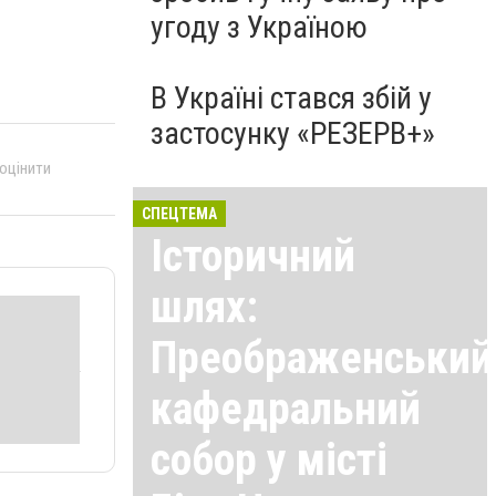
угоду з Україною
В Україні стався збій у
застосунку «РЕЗЕРВ+»
 оцінити
СПЕЦТЕМА
Історичний
шлях:
Преображенський
кафедральний
собор у місті