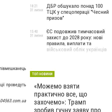
ДБР обшукало понад 100
18:21
31 липня
ТЦК у спецоперації "Чесний
призов"
ЄС подовжив тимчасовий
15:40
31 липня
захист до 2028 року: нові
правила, виплати та
військовий облік українців
співмешканець
ТОП НОВИНИ
ції проведуть
«Можемо взяти
практично все, що
 04563.com.ua
захочемо»: Трамп
зробив гучну заяву про