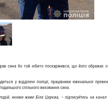
брав сина бо той нібито поскаржився, що його ображає 
диться у відділені поліції, працівники ювенальної превен
 подальшого спільного виховання сина.
 подій, якими живе Біла Церква, – підписуйтесь на канал