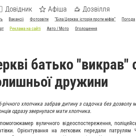
Довідник
Афіша
Дозвілля
ть
Вакансії
Фотозвіти
"Біла Церква: історія проти міфів"
Погода
рт
Реклама на сайті
Авто / Мото
Оголошення
еркві батько "викрав" 
колишньої дружини
6-річного хлопчика забрав дитину з садочка без дозволу м
нців одразу звернулася м
ати хлопчика.
опомогоюкамер вуличного відеоспостереження, поліцейс
тівки. Орієнтування на легковик передали патрулям Ч