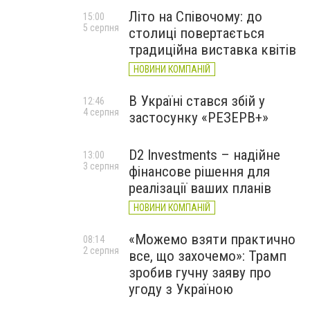
Літо на Співочому: до
15:00
5 серпня
столиці повертається
традиційна виставка квітів
НОВИНИ КОМПАНІЙ
В Україні стався збій у
12:46
4 серпня
застосунку «РЕЗЕРВ+»
D2 Investments – надійне
13:00
3 серпня
фінансове рішення для
реалізації ваших планів
НОВИНИ КОМПАНІЙ
«Можемо взяти практично
08:14
2 серпня
все, що захочемо»: Трамп
зробив гучну заяву про
угоду з Україною