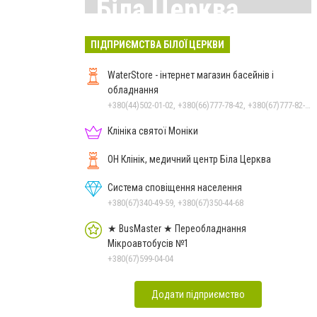
Біла Церква
Всі матеріали тут
ПІДПРИЄМСТВА БІЛОЇ ЦЕРКВИ
WaterStore - інтернет магазин басейнів і
обладнання
+380(44)502-01-02, +380(66)777-78-42, +380(67)777-82-19, +380(67)890-80-80, +380(73)890-80-80, +380(44)502-01-03
Клініка святої Моніки
ОН Клінік, медичний центр Біла Церква
Система сповіщення населення
+380(67)340-49-59, +380(67)350-44-68
★ BusMaster ★ Переобладнання
Мікроавтобусів №1
+380(67)599-04-04
Додати підприємство