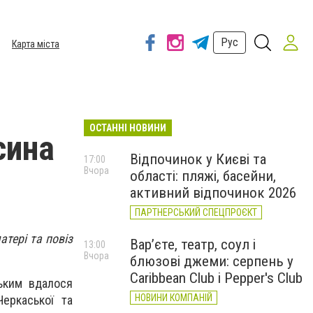
Рус
Карта міста
ОСТАННІ НОВИНИ
сина
Відпочинок у Києві та
17:00
Вчора
області: пляжі, басейни,
активний відпочинок 2026
ПАРТНЕРСЬКИЙ СПЕЦПРОЄКТ
атері та повіз
Вар’єте, театр, соул і
13:00
Вчора
блюзові джеми: серпень у
Caribbean Club і Pepper's Club
ьким вдалося
НОВИНИ КОМПАНІЙ
еркаської та