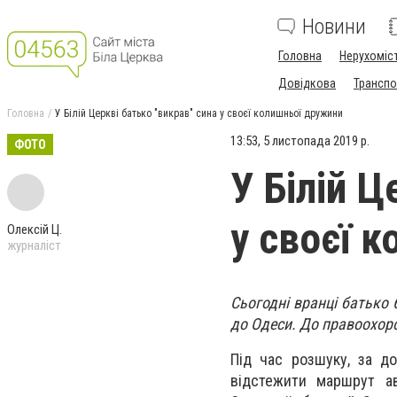
Новини
Головна
Нерухоміс
Довідкова
Транспо
Головна
У Білій Церкві батько "викрав" сина у своєї колишньої дружини
13:53, 5 листопада 2019 р.
ФОТО
У Білій Ц
у своєї 
Олексій Ц.
журналіст
Сьогодні вранці батько 
до Одеси. До правоохоро
Під час розшуку, за д
відстежити маршрут ав