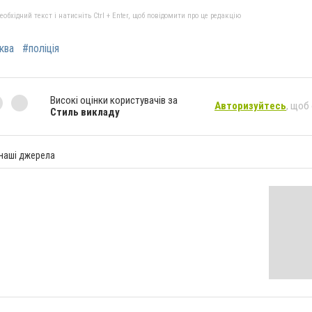
бхідний текст і натисніть Ctrl + Enter, щоб повідомити про це редакцію
ква
#поліція
Високі оцінки користувачів за
Авторизуйтесь
, щоб
Стиль викладу
 наші джерела