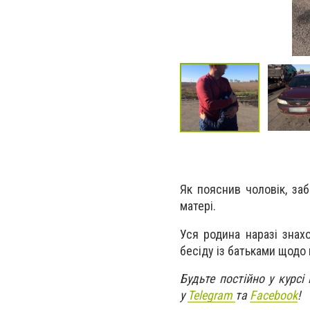
Як пояснив чоловік, за
матері.
Уся родина наразі знахо
бесіду із батьками щодо
Будьте постійно у курсі
у
Telegram
та
Facebo
ok
!